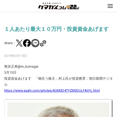
１人あたり最大１０万円・投資資金あげます
share：
2019年3月14日
熊谷正寿@m_kumagai
3月13日
投資資金あげます 「物言う株主」村上氏が投資教育：朝日新聞デジタ
ル
https://www.asahi.com/articles/ASM3D4TYZM3DULFA01L.html