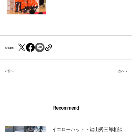
share：
Post
< 前へ
次へ >
navigation
Recommend
イエローハット・鍵山秀三郎相談