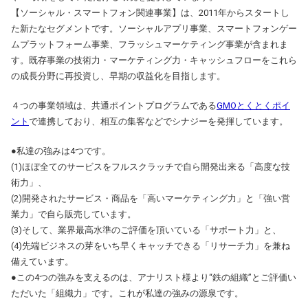
【ソーシャル・スマートフォン関連事業】は、2011年からスタートし
た新たなセグメントです。ソーシャルアプリ事業、スマートフォンゲー
ムプラットフォーム事業、フラッシュマーケティング事業が含まれま
す。既存事業の技術力・マーケティング力・キャッシュフローをこれら
の成長分野に再投資し、早期の収益化を目指します。
４つの事業領域は、共通ポイントプログラムである
GMOとくとくポイ
ント
で連携しており、相互の集客などでシナジーを発揮しています。
●私達の強みは4つです。
(1)ほぼ全てのサービスをフルスクラッチで自ら開発出来る「高度な技
術力」、
(2)開発されたサービス・商品を「高いマーケティング力」と「強い営
業力」で自ら販売しています。
(3)そして、業界最高水準のご評価を頂いている「サポート力」と、
(4)先端ビジネスの芽をいち早くキャッチできる「リサーチ力」を兼ね
備えています。
●この4つの強みを支えるのは、アナリスト様より“鉄の組織”とご評価い
ただいた「組織力」です。これが私達の強みの源泉です。