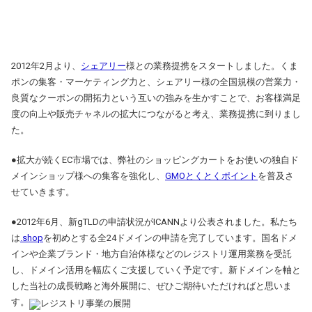
2012年2月より、
シェアリー
様との業務提携をスタートしました。くま
ポンの集客・マーケティング力と、シェアリー様の全国規模の営業力・
良質なクーポンの開拓力という互いの強みを生かすことで、お客様満足
度の向上や販売チャネルの拡大につながると考え、業務提携に到りまし
た。
●拡大が続くEC市場では、弊社のショッピングカートをお使いの独自ド
メインショップ様への集客を強化し、
GMOとくとくポイント
を普及さ
せていきます。
●2012年6月、新gTLDの申請状況がICANNより公表されました。私たち
は
.shop
を初めとする全24ドメインの申請を完了しています。国名ドメ
インや企業ブランド・地方自治体様などのレジストリ運用業務を受託
し、ドメイン活用を幅広くご支援していく予定です。新ドメインを軸と
した当社の成長戦略と海外展開に、ぜひご期待いただければと思いま
す。