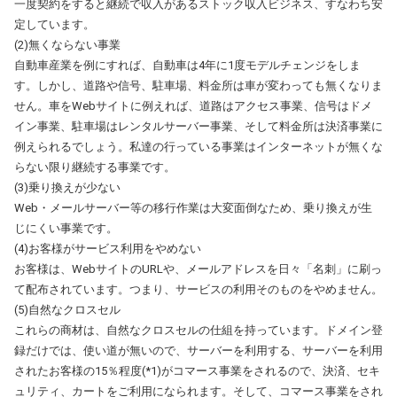
一度契約をすると継続で収入があるストック収入ビジネス、すなわち安
定しています。
(2)無くならない事業
自動車産業を例にすれば、自動車は4年に1度モデルチェンジをしま
す。しかし、道路や信号、駐車場、料金所は車が変わっても無くなりま
せん。車をWebサイトに例えれば、道路はアクセス事業、信号はドメ
イン事業、駐車場はレンタルサーバー事業、そして料金所は決済事業に
例えられるでしょう。私達の行っている事業はインターネットが無くな
らない限り継続する事業です。
(3)乗り換えが少ない
Web・メールサーバー等の移行作業は大変面倒なため、乗り換えが生
じにくい事業です。
(4)お客様がサービス利用をやめない
お客様は、WebサイトのURLや、メールアドレスを日々「名刺」に刷っ
て配布されています。つまり、サービスの利用そのものをやめません。
(5)自然なクロスセル
これらの商材は、自然なクロスセルの仕組を持っています。ドメイン登
録だけでは、使い道が無いので、サーバーを利用する、サーバーを利用
されたお客様の15％程度(*1)がコマース事業をされるので、決済、セキ
ュリティ、カートをご利用になられます。そして、コマース事業をされ