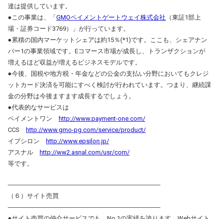
達は提供しています。
●この事業は、「
GMOペイメントゲートウェイ株式会社
（東証1部上
場・証券コード3769）」が行っています。
●累積の国内マーケットシェアは約15％(*1)です。ここも、シェアナン
バー1の事業領域です。Eコマース市場が成長し、トランザクションが
増えるほど収益が増えるビジネスモデルです。
●今後、国税や地方税・年金などの公金の支払い分野においてもクレジ
ットカード決済を可能にすべく検討が行われています。つまり、継続課
金の分野は今後ますます成長するでしょう。
●代表的なサービスは
ペイメントワン
http://www.payment-one.com/
CCS
http://www.gmo-pg.com/service/product/
イプシロン
http://www.epsilon.jp/
アスナル
http://ww2.asnal.com/usr/com/
等です。
――――――――――――――――――――――――
（６）サイト売買
――――――――――――――――――――――――
●サイト売買の仲介サービスでも、No.1の実績を誇ります。Webサイト