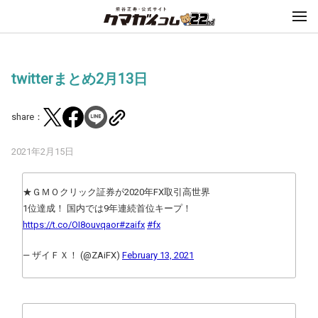
twitterまとめ2月13日
share：
2021年2月15日
★ＧＭＯクリック証券が2020年FX取引高世界
1位達成！ 国内では9年連続首位キープ！
https://t.co/OI8ouvqaor
#zaifx
#fx
— ザイＦＸ！ (@ZAiFX)
February 13, 2021