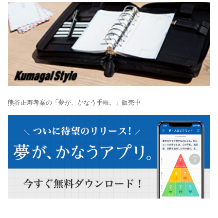
熊谷正寿考案の「夢が、かなう手帳。」販売中