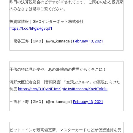
昨日の決算説明会のビデオがUPされてます。 ご関心のある投資家
のみなさまは是非ご覧ください。
投資家情報｜GMOインターネット株式会社
https://t.co/hPgEHgvqd1
— 熊谷正寿【GMO】 (@m_kumagai)
February 13, 2021
子供の頃に見た夢や、あのSF映画の世界がもうそこに！
河野大臣記者会見 [冒頭発言] 「空飛ぶクルマ」の実現に向けた
制度
https://t.co/B1QvINF1mK
pic.twitter.com/KnzirTpk2u
— 熊谷正寿【GMO】 (@m_kumagai)
February 13, 2021
ビットコインが最高値更新、マスターカードなどが仮想通貨を受