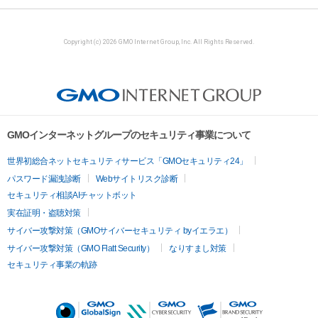
Copyright (c) 2026 GMO Internet Group, Inc. All Rights Reserved.
GMOインターネットグループのセキュリティ事業について
世界初総合ネットセキュリティサービス「GMOセキュリティ24」
パスワード漏洩診断
Webサイトリスク診断
セキュリティ相談AIチャットボット
実在証明・盗聴対策
サイバー攻撃対策（GMOサイバーセキュリティ byイエラエ）
サイバー攻撃対策（GMO Flatt Security）
なりすまし対策
セキュリティ事業の軌跡