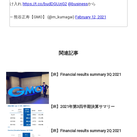
け入れ
https://t.co/budDGUzjG2
@business
から
— 熊谷正寿【GMO】 (@m_kumagai)
February 12, 2021
関連記事
【IR】Financial results summary 3Q 2021
【IR】2021年第3四半期決算サマリー
【IR】Financial results summary 2Q 2021