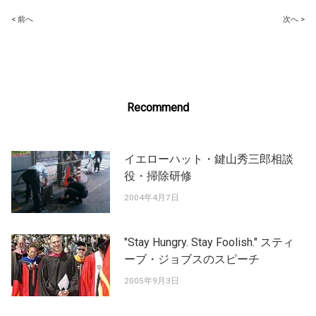
Post
< 前へ
次へ >
navigation
Recommend
イエローハット・鍵山秀三郎相談
役・掃除研修
2004年4月7日
"Stay Hungry. Stay Foolish." スティ
ーブ・ジョブスのスピーチ
2005年9月3日