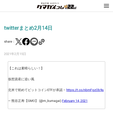
twitterまとめ2月14日
share：
2021年2月15日
【これは素晴らしい！】
仮想資産に追い風
北米で初めてビットコインETFが承認 –
https://t.co/nbmFgzOb9u
— 熊谷正寿【GMO】 (@m_kumagai)
February 14, 2021