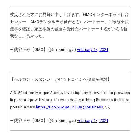
被災された方にお見舞い申し上げます。GMOインターネット仙台
センター、GMOデジタルラボ仙台ともにパートナー、ご家族全員
無事を確認。家屋損傷の被害を受けたパートナー１名がいるも怪
我なし。良かった。
— 熊谷正寿【GMO】 (@m_kumagai)
February 14, 2021
【モルガン・スタンレーがビットコインへ投資を検討】
A $150 billion Morgan Stanley investing arm known for its prowess
in picking growth stocks is considering adding Bitcoin to its list of
possible bets
https://t.co/xHq8AUnHBy
@business
より
— 熊谷正寿【GMO】 (@m_kumagai)
February 14, 2021