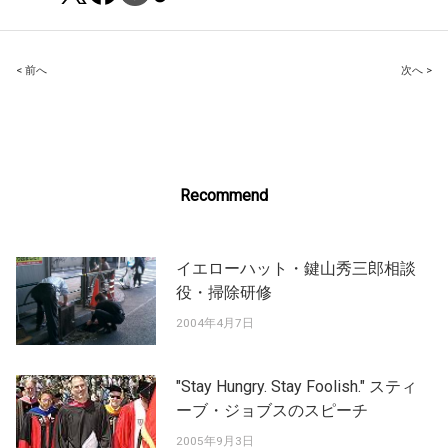
Post
< 前へ
次へ >
navigation
Recommend
イエローハット・鍵山秀三郎相談
役・掃除研修
2004年4月7日
"Stay Hungry. Stay Foolish." スティ
ーブ・ジョブスのスピーチ
2005年9月3日