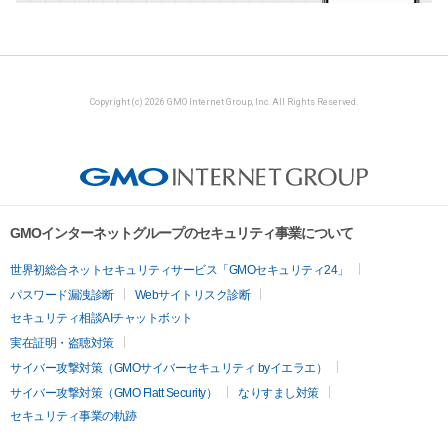
Copyright (c) 2026 GMO Internet Group, Inc. All Rights Reserved.
GMOインターネットグループのセキュリティ事業について
世界初総合ネットセキュリティサービス「GMOセキュリティ24」
パスワード漏洩診断
Webサイトリスク診断
セキュリティ相談AIチャットボット
実在証明・盗聴対策
サイバー攻撃対策（GMOサイバーセキュリティ byイエラエ）
サイバー攻撃対策（GMO Flatt Security）
なりすまし対策
セキュリティ事業の軌跡