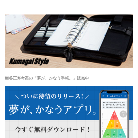
熊谷正寿考案の「夢が、かなう手帳。」販売中