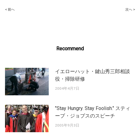
Post
< 前へ
次へ >
navigation
Recommend
イエローハット・鍵山秀三郎相談
役・掃除研修
2004年4月7日
"Stay Hungry. Stay Foolish." スティ
ーブ・ジョブスのスピーチ
2005年9月3日