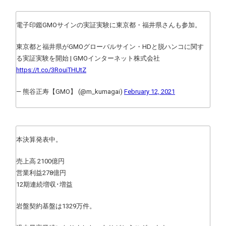
電子印鑑GMOサインの実証実験に東京都・福井県さんも参加。
東京都と福井県がGMOグローバルサイン・HDと脱ハンコに関す
る実証実験を開始 | GMOインターネット株式会社
https://t.co/3RouiTHUtZ
— 熊谷正寿【GMO】 (@m_kumagai)
February 12, 2021
本決算発表中。
売上高 2100億円
営業利益278億円
12期連続増収･増益
岩盤契約基盤は1329万件。