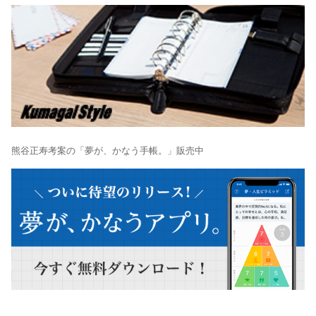
熊谷正寿考案の「夢が、かなう手帳。」販売中