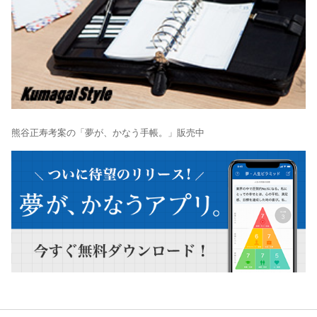
熊谷正寿考案の「夢が、かなう手帳。」販売中