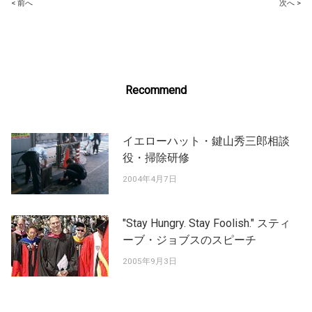
Post
< 前へ
次へ >
navigation
Recommend
イエローハット・鍵山秀三郎相談
役・掃除研修
2004年4月7日
"Stay Hungry. Stay Foolish." スティ
ーブ・ジョブスのスピーチ
2005年9月3日