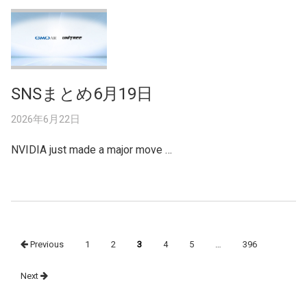
SNSまとめ6月19日
2026年6月22日
NVIDIA just made a major move …
Posts
Previous
1
2
3
4
5
…
396
navigation
Next