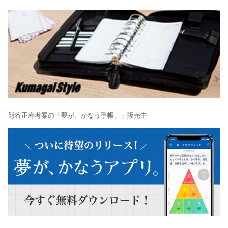
熊谷正寿考案の「夢が、かなう手帳。」販売中