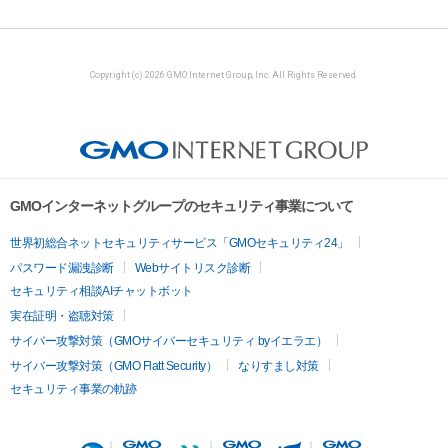
Copyright (c) 2026 GMO Internet Group, Inc. All Rights Reserved.
GMOインターネットグループのセキュリティ事業について
世界初総合ネットセキュリティサービス「GMOセキュリティ24」
パスワード漏洩診断
Webサイトリスク診断
セキュリティ相談AIチャットボット
実在証明・盗聴対策
サイバー攻撃対策（GMOサイバーセキュリティ byイエラエ）
サイバー攻撃対策（GMO Flatt Security）
なりすまし対策
セキュリティ事業の軌跡