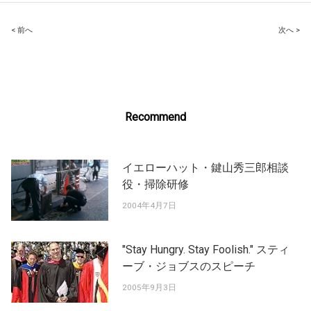
Post
< 前へ
次へ >
navigation
Recommend
イエローハット・鍵山秀三郎相談
役・掃除研修
2004年4月7日
"Stay Hungry. Stay Foolish." スティ
ーブ・ジョブスのスピーチ
2005年9月3日