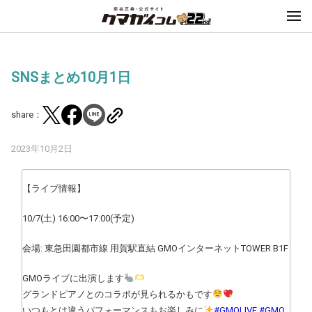
SNSまとめ10月1日
share：
2023年10月2日
【ライブ情報】
10/7(土) 16:00〜17:00(予定)
会場: 東急田園都市線 用賀駅直結 GMOインターネットTOWER B1F
GMOライブに出演します
グランドピアノとのコラボが見られるかもです
いつもとは違うパフォーマンスもお楽しみに
#GMOLIVE
#GMO