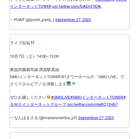
インターネットTOWER
pic.twitter.com/bAEml7iDIk
— POiNT (@point_party_)
September 27, 2023
ライブ告知
10月7日（土）14:00~15:00
東急田園都市線 用賀駅直結
GMOインターネットTOWER B1タワーホールの「GMO LIVE」で、
クリスタルピアノを演奏します
ぜひお越しください
#GMOLIVE
#GMOインターネットTOWER
#
ＧＭＯインターネットグループ
pic.twitter.com/r6aRQ13Hb7
— なんばまさる (@masarunamba_pf)
September 27, 2023