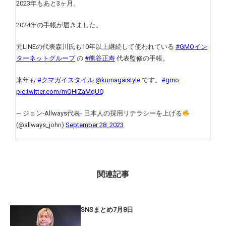
2023年もあと3ヶ月。
2024年の手帳が届きました。
元LINEの代表森川氏も10年以上継続して使われている
#GMOイン
ターネットグループ
の
#熊谷正寿
代表監修の手帳。
来年も
#クマガイスタイル
@kumagaistyle
です。
#gmo
pic.twitter.com/mOHIZaMqUQ
— ジョン-Allways代表- 日本人の採用リテラシーを上げる
(@allways_john)
September 28, 2023
関連記事
SNSまとめ7月8日