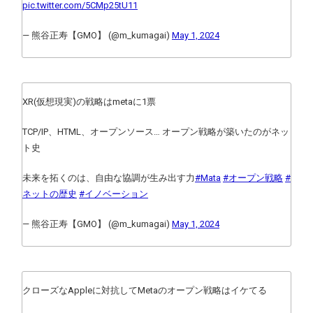
pic.twitter.com/5CMp25tU11
— 熊谷正寿【GMO】 (@m_kumagai)
May 1, 2024
XR(仮想現実)の戦略はmetaに1票
TCP/IP、HTML、オープンソース… オープン戦略が築いたのがネッ
ト史
未来を拓くのは、自由な協調が生み出す力
#Mata
#オープン戦略
#
ネットの歴史
#イノベーション
— 熊谷正寿【GMO】 (@m_kumagai)
May 1, 2024
クローズなAppleに対抗してMetaのオープン戦略はイケてる