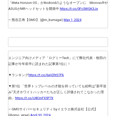
「Meta Horizon OS」がAndroidのようなオープンに Microsoftや
ASUSがMRヘッドセットを開発中
https://t.co/0Fc5WGK3Js
— 熊谷正寿【GMO】 (@m_kumagai)
May 1, 2024
エンジニア向けメディア「ログミーTech」にて弊社代表・牧田の
記事が今年前半に読まれた記事第1位に！
▼ランキング
https://t.co/6aV2ht37Fk
▼第1位 「世界トップレベルの才能を持っていても給料は"新卒並
み"天才ホワイトハッカーたちが正しく評価されてこなかった理
由」
https://t.co/U8CmFX5P7X
— GMOサイバーセキュリティ byイエラエ株式会社【公式】
(@gmo_ierae)
April 30, 2024