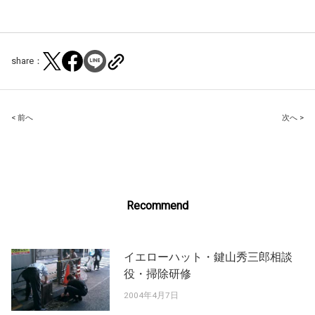
share：
Post
< 前へ
次へ >
navigation
Recommend
イエローハット・鍵山秀三郎相談
役・掃除研修
2004年4月7日