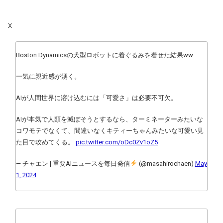
X
Boston Dynamicsの犬型ロボットに着ぐるみを着せた結果ww
一気に親近感が湧く。
AIが人間世界に溶け込むには「可愛さ」は必要不可欠。
AIが本気で人類を滅ぼそうとするなら、ターミネーターみたいな
コワモテでなくて、間違いなくキティーちゃんみたいな可愛い見
た目で攻めてくる。
pic.twitter.com/oDc0Zv1oZ5
— チャエン | 重要AIニュースを毎日発信
(@masahirochaen)
May
1, 2024