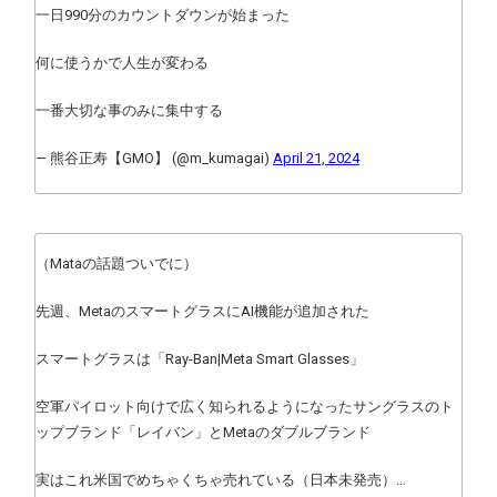
一日990分のカウントダウンが始まった
何に使うかで人生が変わる
一番大切な事のみに集中する
— 熊谷正寿【GMO】 (@m_kumagai)
April 21, 2024
（Mataの話題ついでに）
先週、MetaのスマートグラスにAI機能が追加された
スマートグラスは「Ray-Ban|Meta Smart Glasses」
空軍パイロット向けで広く知られるようになったサングラスのト
ップブランド「レイバン」とMetaのダブルブランド
実はこれ米国でめちゃくちゃ売れている（日本未発売）…