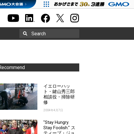
Search
Recommend
イエローハッ
ト・鍵山秀三郎
相談役・掃除研
修
2004年4月7日
"Stay Hungry.
Stay Foolish." ス
ティーブ・ジョ