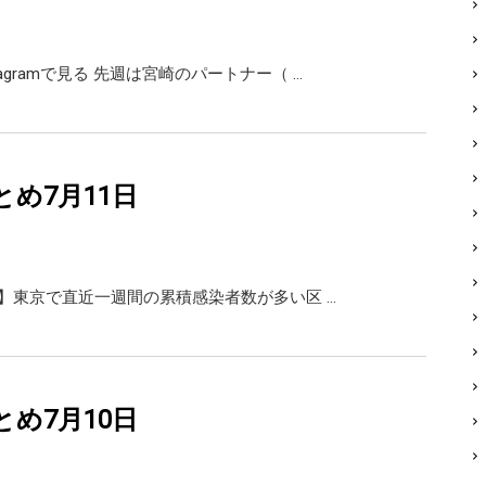
tagramで見る 先週は宮崎のパートナー（ …
rまとめ7月11日
更新】東京で直近一週間の累積感染者数が多い区 …
rまとめ7月10日