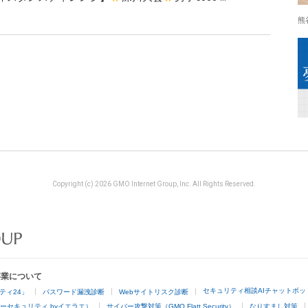
熊
Copyright (c) 2026 GMO Internet Group, Inc. All Rights Reserved.
事業について
セキュリティ相談AIチャットボッ
ティ24」
パスワード漏洩診断
Webサイトリスク診断
ーセキュリティ byイエラエ）
サイバー攻撃対策（GMO Flatt Security）
なりすまし対策