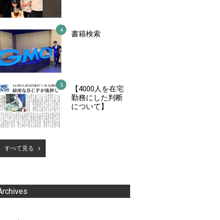
書籍検索
【4000人を在宅
勤務にした判断
について】
すべて見る
Archives