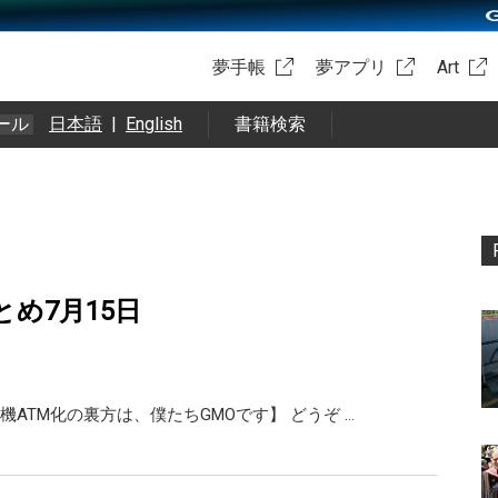
夢手帳
夢アプリ
Art
ール
日本語
|
English
書籍検索
rまとめ7月15日
機ATM化の裏方は、僕たちGMOです】 どうぞ …