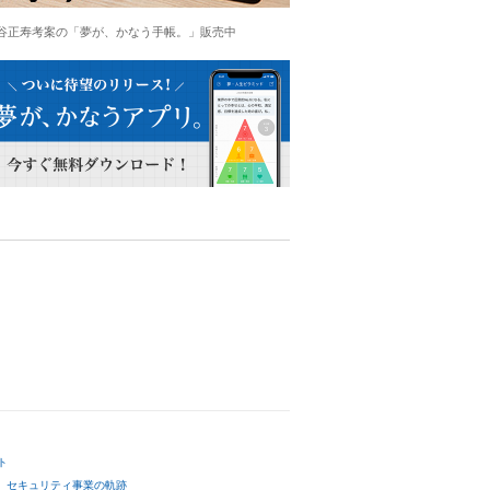
谷正寿考案の「夢が、かなう手帳。」販売中
ト
セキュリティ事業の軌跡