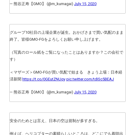
— 熊谷正寿【GMO】 (@m_kumagai)
July 15, 2020
グループ10社目の上場企業が誕生。おかげさまで買い気配のまま
終了。皆様GMO-FGをよろしくお願い申し上げます。
（写真のロール紙をご覧になったことはありますか？この会社で
す）
＜マザーズ＞GMO-FGが買い気配で始まる きょう上場：日本経
済新聞
https://t.co/0GEutZNUqy
pic.twitter.com/tdISc5BEAJ
— 熊谷正寿【GMO】 (@m_kumagai)
July 15, 2020
安全のためとは言え、日本の空は規制が多すぎる。
例えば、ヘリコプターの素晴らしいところは、どこにでも着陸出