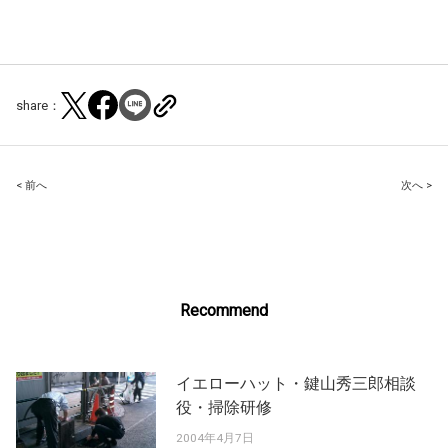
share：
Post
< 前へ
次へ >
navigation
Recommend
イエローハット・鍵山秀三郎相談
役・掃除研修
2004年4月7日