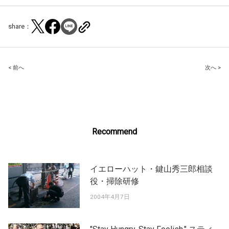
share：
Post
< 前へ
次へ >
navigation
Recommend
イエローハット・鍵山秀三郎相談
役・掃除研修
2004年4月7日