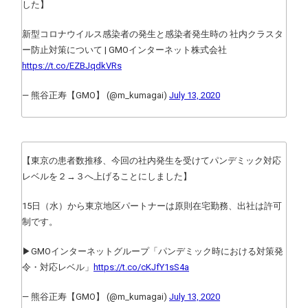
した】
新型コロナウイルス感染者の発生と感染者発生時の 社内クラスタ
ー防止対策について | GMOインターネット株式会社
https://t.co/EZBJqdkVRs
— 熊谷正寿【GMO】 (@m_kumagai)
July 13, 2020
【東京の患者数推移、今回の社内発生を受けてパンデミック対応
レベルを２→３へ上げることにしました】
15日（水）から東京地区パートナーは原則在宅勤務、出社は許可
制です。
▶GMOインターネットグループ「パンデミック時における対策発
令・対応レベル」
https://t.co/cKJfY1sS4a
— 熊谷正寿【GMO】 (@m_kumagai)
July 13, 2020