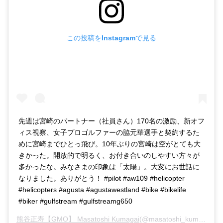
この投稿をInstagramで見る
先週は宮崎のパートナー（社員さん）170名の激励、新オフ
ィス視察、女子プロゴルファーの脇元華選手と契約するた
めに宮崎までひとっ飛び。10年ぶりの宮崎は空がとても大
きかった。開放的で明るく、お付き合いのしやすい方々が
多かったな。みなさまの印象は「太陽」。大変にお世話に
なりました。ありがとう！ #pilot #aw109 #helicopter
#helicopters #agusta #agustawestland #bike #bikelife
#biker #gulfstream #gulfstreamg650
熊谷正寿【GMO】 Masatoshi Kumagai
(@masatoshi_kumagai)がシェアした投稿 -