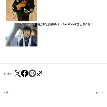
初飛行訓練終了・facebookまとめ1月3日
share：
Post
< 前へ
次へ >
navigation