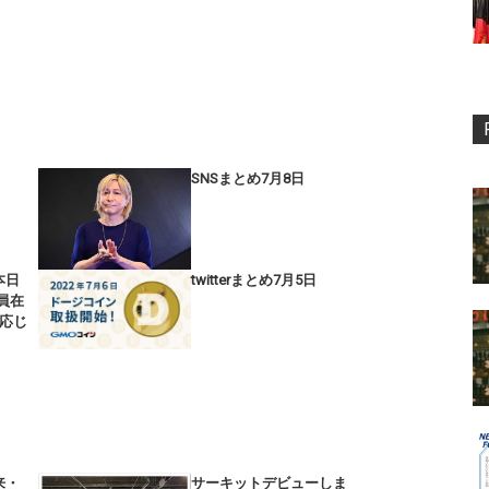
SNSまとめ7月8日
本日
twitterまとめ7月5日
員在
応じ
来・
サーキットデビューしま