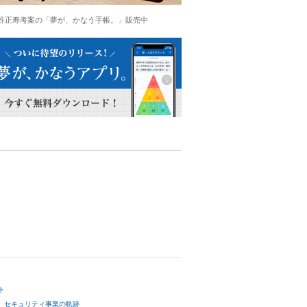
谷正寿考案の「夢が、かなう手帳。」販売中
ト
セキュリティ事業の軌跡