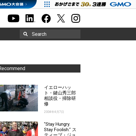
Search
Recommend
イエローハッ
ト・鍵山秀三郎
相談役・掃除研
修
2004年4月7日
"Stay Hungry.
Stay Foolish." ス
ティーブ・ジョ