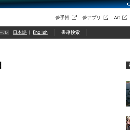
夢手帳
夢アプリ
Art
ール
日本語
|
English
書籍検索
日