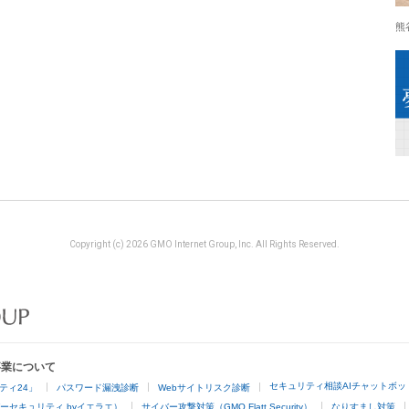
熊
Copyright (c) 2026 GMO Internet Group, Inc. All Rights Reserved.
事業について
セキュリティ相談AIチャットボッ
ティ24」
パスワード漏洩診断
Webサイトリスク診断
ーセキュリティ byイエラエ）
サイバー攻撃対策（GMO Flatt Security）
なりすまし対策