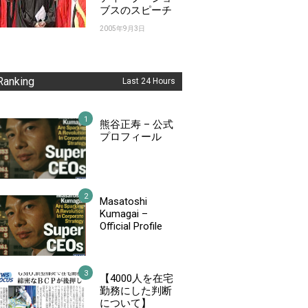
ブスのスピーチ
2005年9月3日
Ranking
Last 24 Hours
熊谷正寿 – 公式
プロフィール
Masatoshi
Kumagai –
Official Profile
【4000人を在宅
勤務にした判断
について】