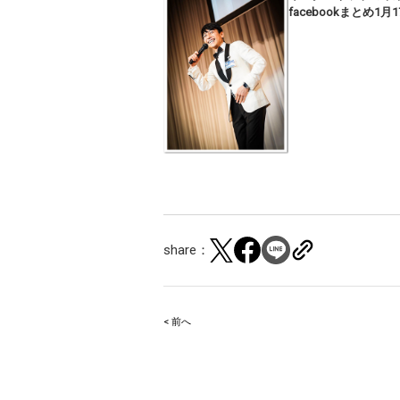
facebookまとめ1月
share：
< 前へ
Post
navigation