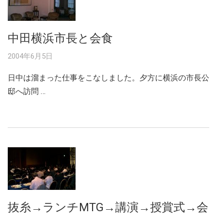
中田横浜市長と会食
2004年6月5日
日中は溜まった仕事をこなしました。夕方に横浜の市長公
邸へ訪問 …
抜糸→ランチMTG→講演→授賞式→会