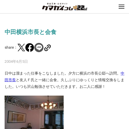
中田横浜市長と会食
share：
2004年6月5日
日中は溜まった仕事をこなしました。夕方に横浜の市長公邸へ訪問。
中
田市長
と友人Ｆ氏と一緒に会食。久しぶりにゆっくりと情報交換をしま
した。いつも沢山勉強させていただきます。お二人に感謝！