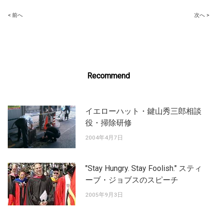
Post
< 前へ
次へ >
navigation
Recommend
イエローハット・鍵山秀三郎相談
役・掃除研修
2004年4月7日
"Stay Hungry. Stay Foolish." スティ
ーブ・ジョブスのスピーチ
2005年9月3日