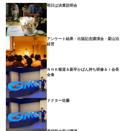
明日は決算説明会
アンケート結果・出版記念講演会・梁山泊
経営
ＮＨＫ報道＆新卒かばん持ち研修＆Ｉ会長
会食
ドクター佐藤