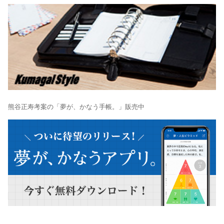
熊谷正寿考案の「夢が、かなう手帳。」販売中