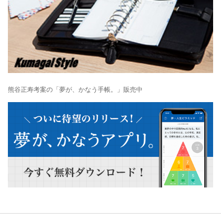
熊谷正寿考案の「夢が、かなう手帳。」販売中