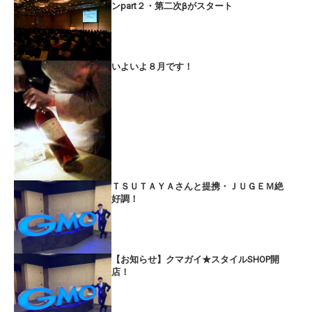
ンpart２・第二次βがスタート
いよいよ８月です！
ＴＳＵＴＡＹＡさんと提携・ＪＵＧＥＭ絶
好調！
【お知らせ】クマガイ★スタイルSHOP開
店！