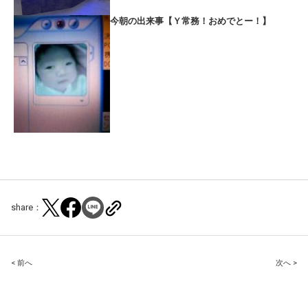
今朝の出来事【Ｙ常務！おめでとー！】
share：
Post
< 前へ
次へ >
navigation