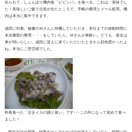
叱られて、しょんぼり機内食「ビビンバ」を食べる。これは、美味でし
た！美味しいご飯で元気が出たところで、手帳の整理とメール処理。機
内は本当に集中できます。
成田に到着。秘書のＭさんに待機していただき、本社までの移動時間に
未決書類の整理・・・をしていたら、Ｍさんが車酔い。どうも、彼女は
車が弱いらしい。成田に迎えに来ていただいたときから顔色悪かったよ
ね。本当にご苦労様でした。
昨夜食べた「活きイカの踊り食い」です･･･この年になって初めて食べ
ました！
熊谷今日の感謝 秘書チームのおかげで出張をしていても、円滑に仕