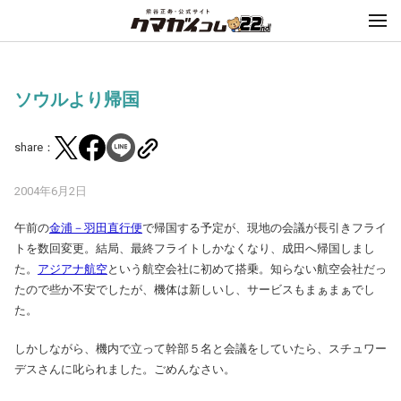
ソウルより帰国
share：
2004年6月2日
午前の
金浦－羽田直行便
で帰国する予定が、現地の会議が長引きフライ
トを数回変更。結局、最終フライトしかなくなり、成田へ帰国しまし
た。
アジアナ航空
という航空会社に初めて搭乗。知らない航空会社だっ
たので些か不安でしたが、機体は新しいし、サービスもまぁまぁでし
た。
しかしながら、機内で立って幹部５名と会議をしていたら、スチュワー
デスさんに叱られました。ごめんなさい。