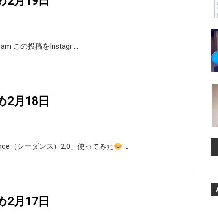
め2月19日
agram この投稿をInstagr …
め2月18日
ance（シーダンス）2.0」使ってみた
…
め2月17日