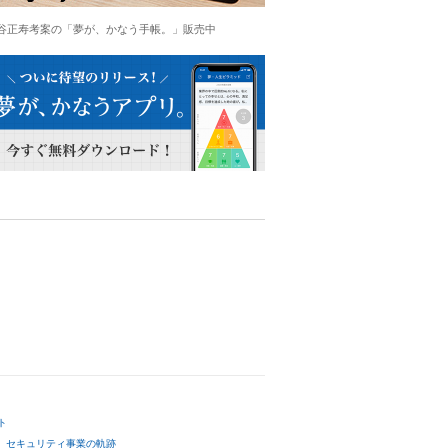
谷正寿考案の「夢が、かなう手帳。」販売中
ト
セキュリティ事業の軌跡