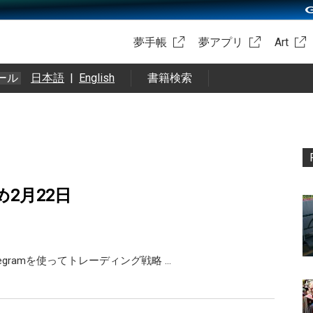
夢手帳
夢アプリ
Art
ール
日本語
|
English
書籍検索
め2月22日
Telegramを使ってトレーディング戦略 …