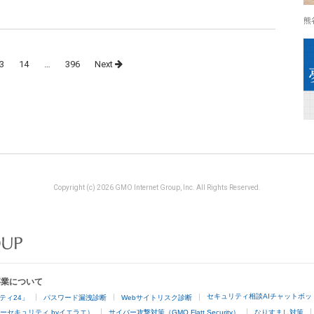
熊
3
14
…
396
Next
Copyright (c) 2026 GMO Internet Group, Inc. All Rights Reserved.
事業について
セキュリティ相談AIチャットボッ
ティ24」
パスワード漏洩診断
Webサイトリスク診断
ーセキュリティ byイエラエ）
サイバー攻撃対策（GMO Flatt Security）
なりすまし対策