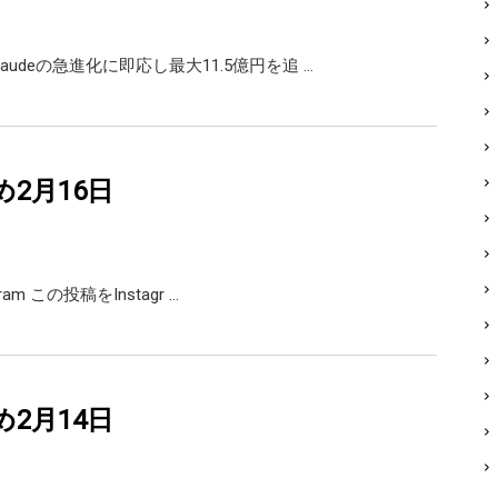
laudeの急進化に即応し最大11.5億円を追 …
め2月16日
agram この投稿をInstagr …
め2月14日