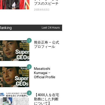
ブスのスピーチ
2005年9月3日
Ranking
Last 24 Hours
熊谷正寿 – 公式
プロフィール
Masatoshi
Kumagai –
Official Profile
【4000人を在宅
勤務にした判断
について】