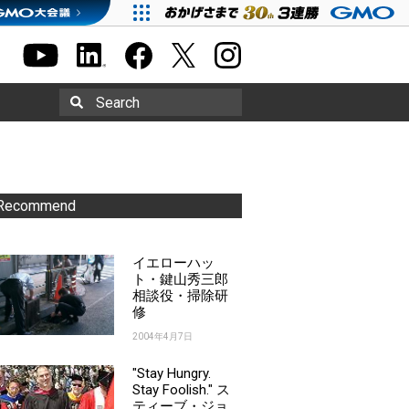
Search
Recommend
イエローハッ
ト・鍵山秀三郎
相談役・掃除研
修
2004年4月7日
"Stay Hungry.
Stay Foolish." ス
ティーブ・ジョ