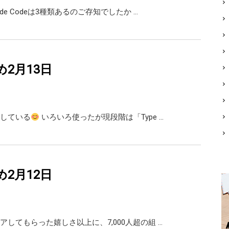
ude Codeは3種類あるのご存知でしたか …
め2月13日
している
いろいろ使ったが現段階は「Type …
め2月12日
アしてもらった嬉しさ以上に、7,000人超の組 …