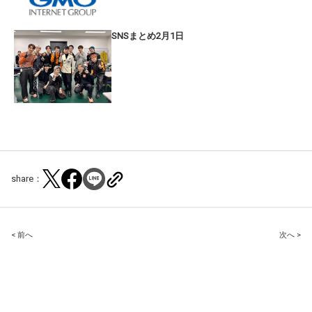
SNSまとめ2月1日
share：
Post
< 前へ
次へ >
navigation