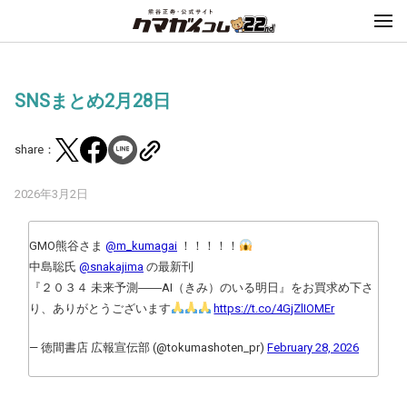
SNSまとめ2月28日
share：
2026年3月2日
GMO熊谷さま
@m_kumagai
！！！！！
中島聡氏
@snakajima
の最新刊
『２０３４ 未来予測――AI（きみ）のいる明日』をお買求め下さ
り、ありがとうございます
https://t.co/4GjZlIOMEr
— 徳間書店 広報宣伝部 (@tokumashoten_pr)
February 28, 2026