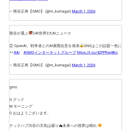
— 熊谷正寿【GMO】 (@m_kumagai)
March 1, 2026
熊谷が選ぶ
໊24h世界3大AIニュース
② OpenAI、戦争省とのAI展開合意を発表
SNSはこの話題一色に
#AI
#GMOインターネットグループ
https://t.co/42PPRwj8Kc
— 熊谷正寿【GMO】 (@m_kumagai)
March 1, 2026
gmo
G グッド
M モーニング
O おはようございます。
テックハブ渋谷の天気は曇り☁未来への視界は晴れ