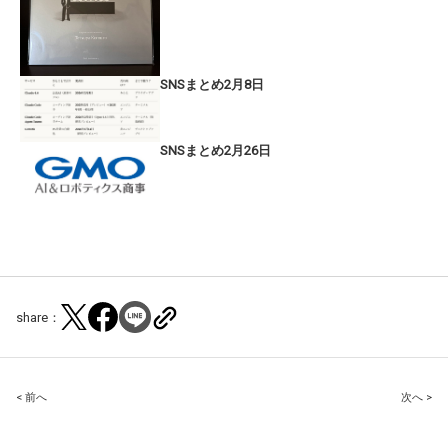
SNSまとめ2月8日
SNSまとめ2月26日
share：
Post
< 前へ
次へ >
navigation