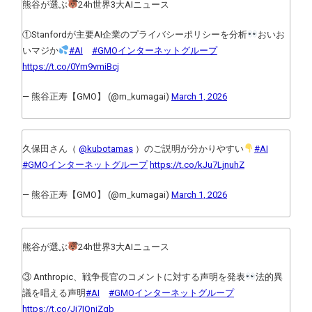
熊谷が選ぶ
໊24h世界3大AIニュース
①Stanfordが主要AI企業のプライバシーポリシーを分析
おいお
いマジか
#AI
#GMOインターネットグループ
https://t.co/0Ym9vmiBcj
— 熊谷正寿【GMO】 (@m_kumagai)
March 1, 2026
久保田さん（
@kubotamas
）のご説明が分かりやすい
#AI
#GMOインターネットグループ
https://t.co/kJu7LjnuhZ
— 熊谷正寿【GMO】 (@m_kumagai)
March 1, 2026
熊谷が選ぶ
໊24h世界3大AIニュース
③ Anthropic、戦争長官のコメントに対する声明を発表
法的異
議を唱える声明
#AI
#GMOインターネットグループ
https://t.co/Ji7IQniZqb