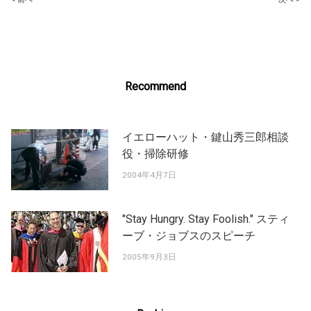
Post
navigation
Recommend
イエローハット・鍵山秀三郎相談
役・掃除研修
2004年4月7日
"Stay Hungry. Stay Foolish." スティ
ーブ・ジョブスのスピーチ
2005年9月3日