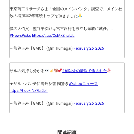
東京商工リサーチさま「全国のメインバンク」調査で、メイン社
数の増加率2年連続トップを頂きました
僕の大伯父、熊谷平次郎は宮古銀行を設立し頭取に就任。…
#NewsPicks
https://t.co/CsMxZhcIUL
— 熊谷正寿【GMO】 (@m_kumagai)
February 26, 2026
サルの気持ち分かる
#AI以外の情報で癒された
子ザル・パンチに海外反響 園驚き
#Yahooニュース
https://t.co/fNx7Li5bII
— 熊谷正寿【GMO】 (@m_kumagai)
February 26, 2026
関連記事