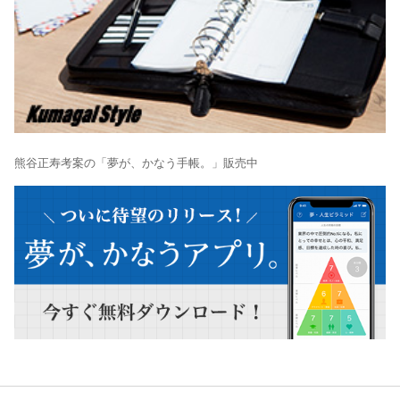
熊谷正寿考案の「夢が、かなう手帳。」販売中