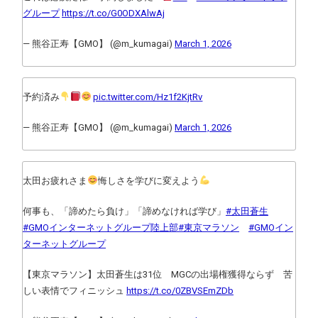
グループ
https://t.co/G0ODXAlwAj
— 熊谷正寿【GMO】 (@m_kumagai)
March 1, 2026
予約済み
pic.twitter.com/Hz1f2KjtRv
— 熊谷正寿【GMO】 (@m_kumagai)
March 1, 2026
太田お疲れさま
悔しさを学びに変えよう
何事も、「諦めたら負け」「諦めなければ学び」
#太田蒼生
#GMOインターネットグループ陸上部
#東京マラソン
#GMOイン
ターネットグループ
【東京マラソン】太田蒼生は31位 MGCの出場権獲得ならず 苦
しい表情でフィニッシュ
https://t.co/0ZBVSEmZDb