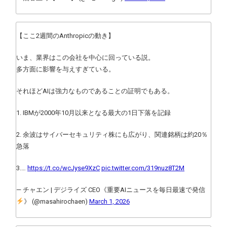
【ここ2週間のAnthropicの動き】
いま、業界はこの会社を中心に回っている説。
多方面に影響を与えすぎている。
それほどAIは強力なものであることの証明でもある。
1. IBMが2000年10月以来となる最大の1日下落を記録
2. 余波はサイバーセキュリティ株にも広がり、関連銘柄は約20％
急落
3.…
https://t.co/wcJyse9XzC
pic.twitter.com/319nuz8T2M
— チャエン | デジライズ CEO《重要AIニュースを毎日最速で発信
》 (@masahirochaen)
March 1, 2026