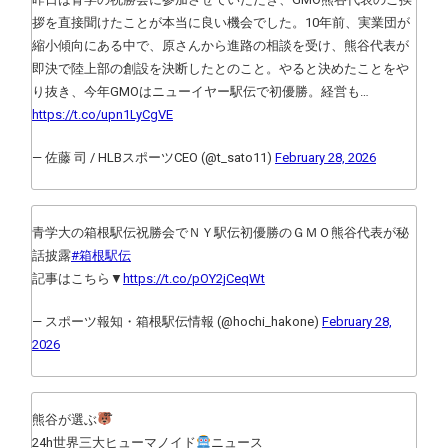
拶を直接聞けたことが本当に良い機会でした。10年前、実業団が
縮小傾向にある中で、原さんから進路の相談を受け、熊谷代表が
即決で陸上部の創設を決断したとのこと。やると決めたことをや
り抜き、今年GMOはニューイヤー駅伝で初優勝。経営も…
https://t.co/upn1LyCgVE
— 佐藤 司 / HLBスポーツCEO (@t_sato11)
February 28, 2026
青学大の箱根駅伝祝勝会でＮＹ駅伝初優勝のＧＭＯ熊谷代表が秘
話披露
#箱根駅伝
記事はこちら▼
https://t.co/pOY2jCeqWt
— スポーツ報知・箱根駅伝情報 (@hochi_hakone)
February 28,
2026
熊谷が選ぶ
24h世界三大ヒューマノイド
ニュース