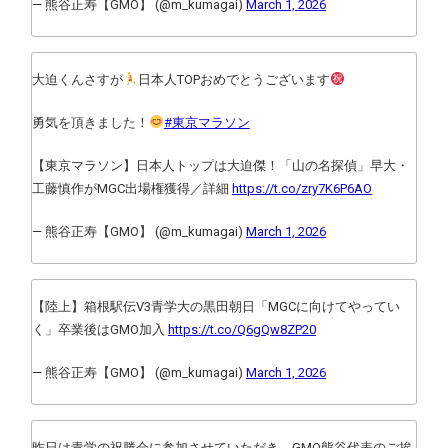
— 熊谷正寿【GMO】 (@m_kumagai)
March 1, 2026
大迫くんさすが
日本人TOPおめでとうございます
勇気を頂きました！
#東京マラソン
【東京マラソン】日本人トップは大迫傑！「山の名探偵」早大・
工藤慎作がMGC出場権獲得／詳細
https://t.co/zry7K6P6AO
— 熊谷正寿【GMO】 (@m_kumagai)
March 1, 2026
【陸上】箱根駅伝V3青学大の黒田朝日「MGCに向けてやってい
く」卒業後はGMO加入
https://t.co/Q6gQw8ZP20
— 熊谷正寿【GMO】 (@m_kumagai)
March 1, 2026
昨日は青学の祝勝会に参加させていただき、GMO熊谷代表のご挨