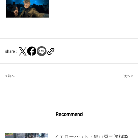
share：
Post
< 前へ
次へ >
navigation
Recommend
イエローハット・鍵山秀三郎相談