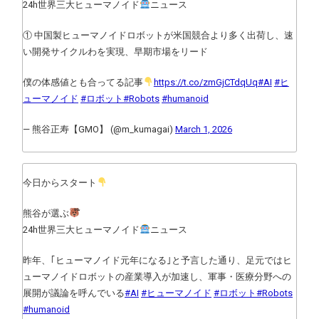
24h世界三大ヒューマノイド
ニュース
① 中国製ヒューマノイドロボットが米国競合より多く出荷し、速
い開発サイクルわを実現、早期市場をリード
僕の体感値とも合ってる記事
https://t.co/zmGjCTdqUq
#AI
#ヒ
ューマノイド
#ロボット
#Robots
#humanoid
— 熊谷正寿【GMO】 (@m_kumagai)
March 1, 2026
今日からスタート
熊谷が選ぶ
24h世界三大ヒューマノイド
ニュース
昨年、｢ヒューマノイド元年になる｣と予言した通り、足元ではヒ
ューマノイドロボットの産業導入が加速し、軍事・医療分野への
展開が議論を呼んでいる
#AI
#ヒューマノイド
#ロボット
#Robots
#humanoid