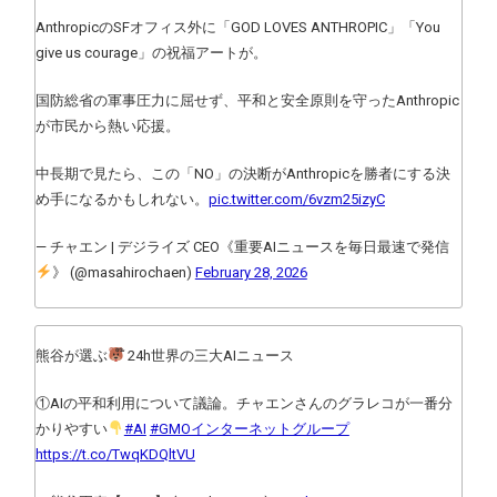
AnthropicのSFオフィス外に「GOD LOVES ANTHROPIC」「You
give us courage」の祝福アートが。
国防総省の軍事圧力に屈せず、平和と安全原則を守ったAnthropic
が市民から熱い応援。
中長期で見たら、この「NO」の決断がAnthropicを勝者にする決
め手になるかもしれない。
pic.twitter.com/6vzm25izyC
— チャエン | デジライズ CEO《重要AIニュースを毎日最速で発信
》 (@masahirochaen)
February 28, 2026
熊谷が選ぶ
໊ 24h世界の三大AIニュース
①AIの平和利用について議論。チャエンさんのグラレコが一番分
かりやすい
#AI
#GMOインターネットグループ
https://t.co/TwqKDQltVU