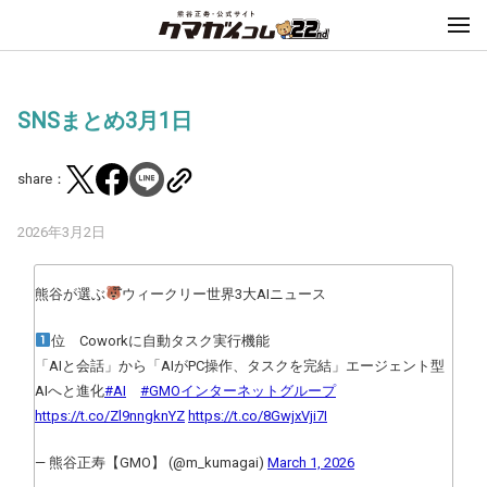
SNSまとめ3月1日
share：
2026年3月2日
熊谷が選ぶ
໊ウィークリー世界3大AIニュース
位 Coworkに自動タスク実行機能
「AIと会話」から「AIがPC操作、タスクを完結」エージェント型
AIへと進化
#AI
#GMOインターネットグループ
https://t.co/Zl9nngknYZ
https://t.co/8GwjxVji7I
— 熊谷正寿【GMO】 (@m_kumagai)
March 1, 2026