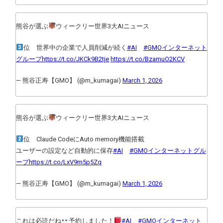
熊谷が選ぶ
໊ウィークリー世界3大AIニュース
位 世界中の企業で人員削減が続く
#AI
#GMOインターネット
グループ
https://t.co/JKCk9B2tje
https://t.co/BzamuO2KCV
— 熊谷正寿【GMO】 (@m_kumagai)
March 1, 2026
熊谷が選ぶ
໊ウィークリー世界3大AIニュース
位 Claude CodeにAuto memory機能搭載
ユーザーの設定など自動的に保存
#AI
#GMOインターネットグル
ープ
https://t.co/LxV9m5p5Zq
— 熊谷正寿【GMO】 (@m_kumagai)
March 1, 2026
これは必読だね
予約しました！
#AI
#GMOインターネット