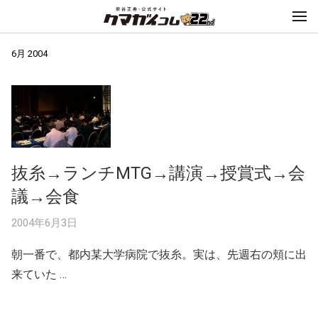
6月 2004
抜糸→ランチMTG→講演→授賞式→会
議→会食
2004年6月3日
朝一番で、都内某大学病院で抜糸。実は、先週右の頬に出
来ていた …