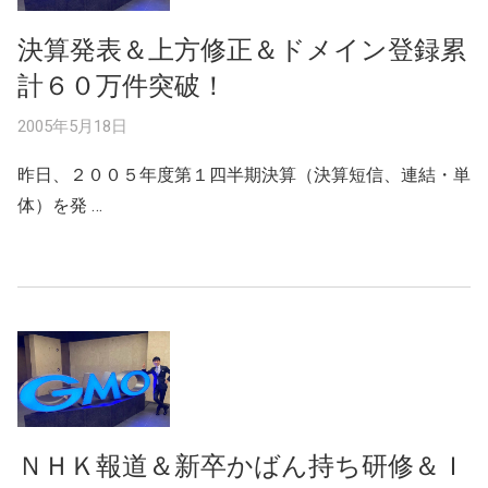
決算発表＆上方修正＆ドメイン登録累
計６０万件突破！
2005年5月18日
昨日、２００５年度第１四半期決算（決算短信、連結・単
体）を発 …
ＮＨＫ報道＆新卒かばん持ち研修＆Ｉ