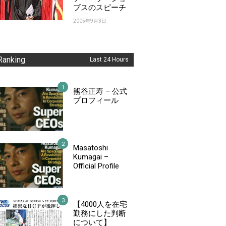
ブスのスピーチ
2005年9月3日
Ranking
Last 24 Hours
熊谷正寿 – 公式
プロフィール
Masatoshi
Kumagai –
Official Profile
【4000人を在宅
勤務にした判断
について】