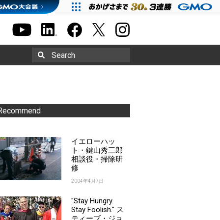
Search
Recommend
イエローハッ
ト・鍵山秀三郎
相談役・掃除研
修
2004年4月7日
"Stay Hungry.
Stay Foolish." ス
ティーブ・ジョ