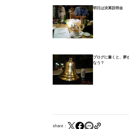
明日は決算説明会
ブログに書くと、夢
なう？
share：