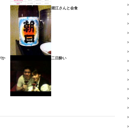
堀江さんと会食
がか
二日酔い