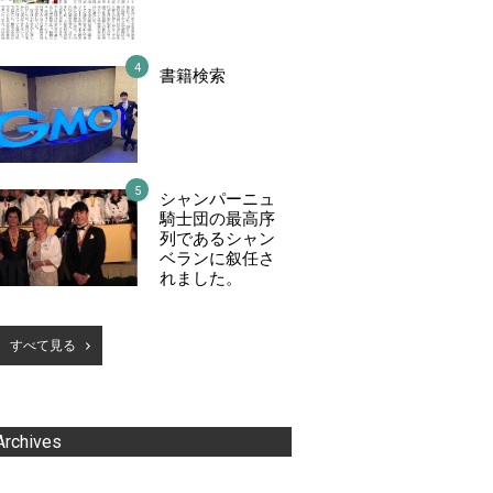
書籍検索
シャンパーニュ
騎士団の最高序
列であるシャン
ベランに叙任さ
れました。
すべて見る
Archives