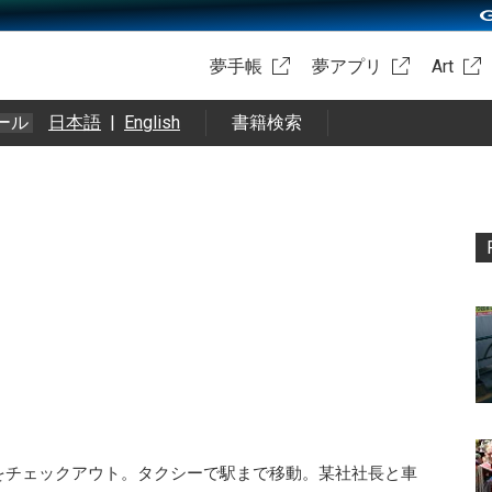
夢手帳
夢アプリ
Art
ール
日本語
|
English
書籍検索
をチェックアウト。タクシーで駅まで移動。某社社長と車