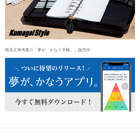
熊谷正寿考案の「夢が、かなう手帳。」販売中