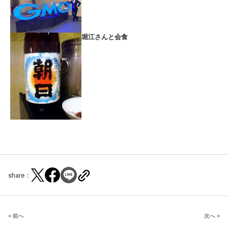
堀江さんと会食
share：
Post
< 前へ
次へ >