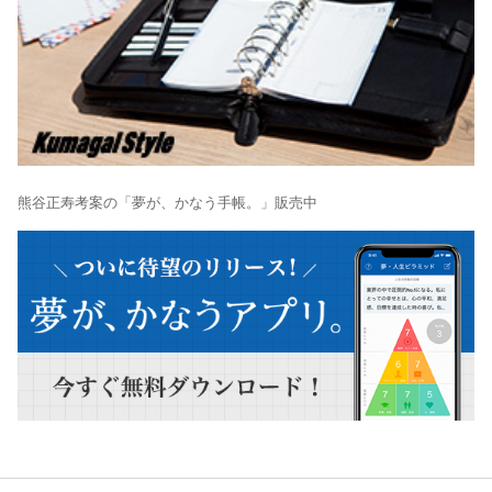
熊谷正寿考案の「夢が、かなう手帳。」販売中