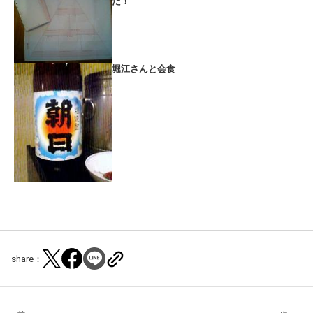
た！
堀江さんと会食
share：