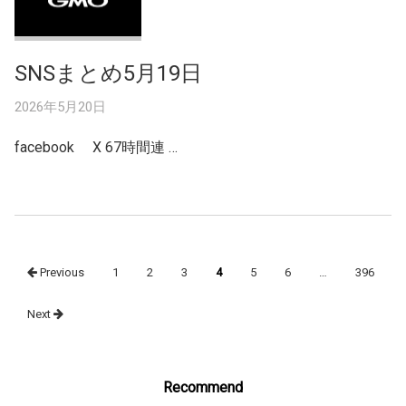
SNSまとめ5月19日
2026年5月20日
facebook X 67時間連 …
Posts
Previous
1
2
3
4
5
6
…
396
navigation
Next
Recommend