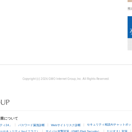
熊
Copyright (c) 2026 GMO Internet Group, Inc. All Rights Reserved.
事業について
セキュリティ相談AIチャットボッ
ティ24」
パスワード漏洩診断
Webサイトリスク診断
ーセキュリティ byイエラエ）
サイバー攻撃対策（GMO Flatt Security）
なりすまし対策