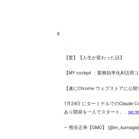
X
【驚】【人生が変わった話】
【MY cockpit ：業務効率化AI
【遂にChrome ウェブストアに公
1月24日 にターミナルでのClaud
あり開発を一人でスタート。…
pic.
— 熊谷正寿【GMO】 (@m_kumagai