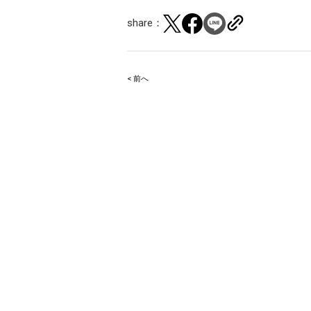
share：
< 前へ
Post
navigation