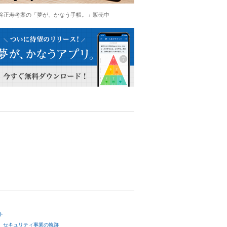
谷正寿考案の「夢が、かなう手帳。」販売中
ト
セキュリティ事業の軌跡