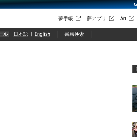
夢手帳
夢アプリ
Art
ール
日本語
|
English
書籍検索