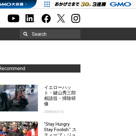
Search
Recommend
イエローハッ
ト・鍵山秀三郎
相談役・掃除研
修
2004年4月7日
"Stay Hungry.
Stay Foolish." ス
ティーブ・ジョ