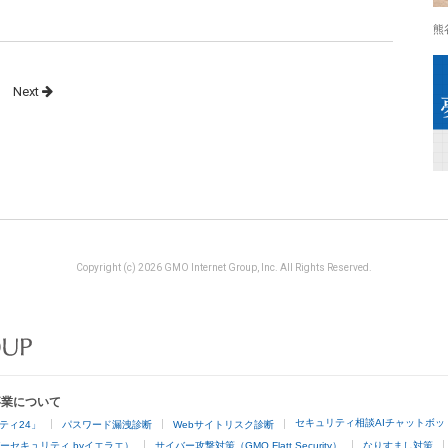
熊
Next
Copyright (c) 2026 GMO Internet Group, Inc. All Rights Reserved.
事業について
セキュリティ相談AIチャットボッ
ティ24」
パスワード漏洩診断
Webサイトリスク診断
ーセキュリティ byイエラエ）
サイバー攻撃対策（GMO Flatt Security）
なりすまし対策