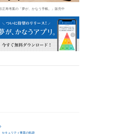
谷正寿考案の「夢が、かなう手帳。」販売中
ト
セキュリティ事業の軌跡