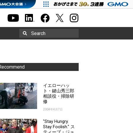
Search
Recommend
イエローハッ
ト・鍵山秀三郎
相談役・掃除研
修
2004年4月7日
"Stay Hungry.
Stay Foolish." ス
ティーブ・ジョ