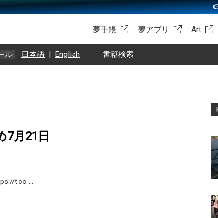
夢手帳
夢アプリ
Art
ール
日本語
|
English
書籍検索
め7月21日
s://t.co …