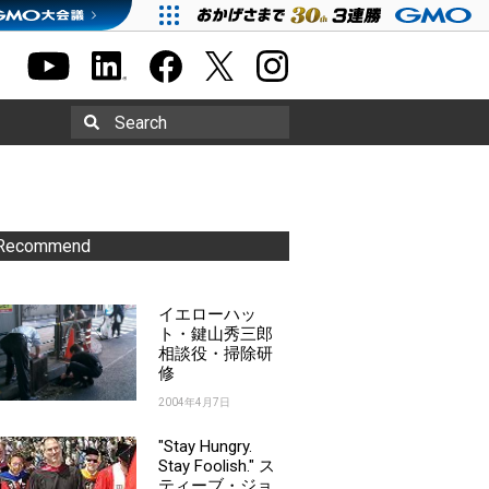
Search
Recommend
イエローハッ
ト・鍵山秀三郎
相談役・掃除研
修
2004年4月7日
"Stay Hungry.
Stay Foolish." ス
ティーブ・ジョ