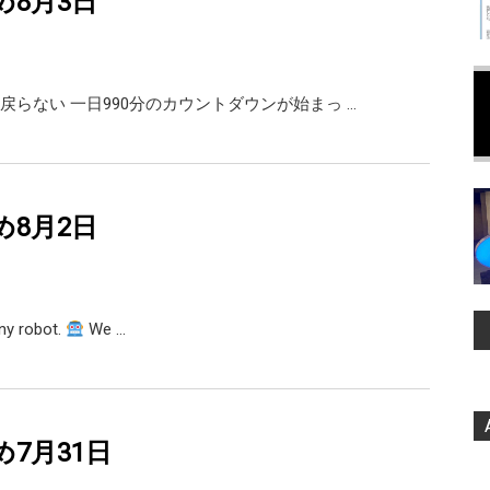
め8月3日
戻らない 一日990分のカウントダウンが始まっ …
め8月2日
any robot.
We …
め7月31日