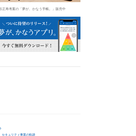
谷正寿考案の「夢が、かなう手帳。」販売中
ト
セキュリティ事業の軌跡