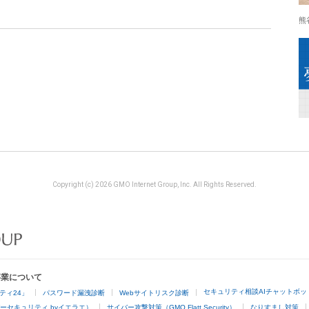
熊
Copyright (c) 2026 GMO Internet Group, Inc. All Rights Reserved.
事業について
セキュリティ相談AIチャットボッ
ティ24」
パスワード漏洩診断
Webサイトリスク診断
ーセキュリティ byイエラエ）
サイバー攻撃対策（GMO Flatt Security）
なりすまし対策