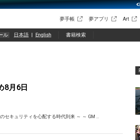
夢手帳
夢アプリ
Art
ール
日本語
|
English
書籍検索
め8月6日
のセキュリティを心配する時代到来 ～ ～ GM …