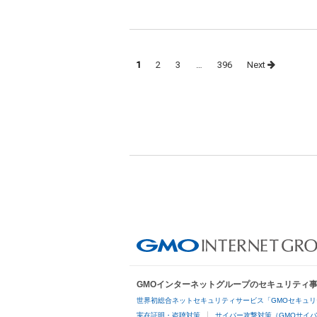
Posts
1
2
3
…
396
Next
navigation
GMOインターネットグループのセキュリティ
世界初総合ネットセキュリティサービス「GMOセキュリ
実在証明・盗聴対策
サイバー攻撃対策（GMOサイバ