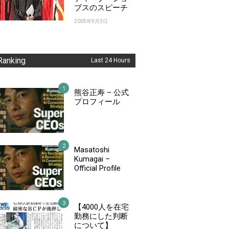
ブスのスピーチ
2005年9月3日
Ranking
Last 24 Hours
熊谷正寿 – 公式
プロフィール
Masatoshi
Kumagai –
Official Profile
【4000人を在宅
勤務にした判断
について】