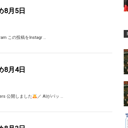
め8月5日
agram この投稿をInstagr …
め8月4日
opers 公開しました
／ AIがパッ …