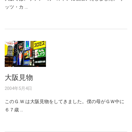
ッツ・カ …
大阪見物
2004年5月4日
このＧ.Ｗ.は大阪見物をしてきました。僕の母がＧＷ中に
６７歳 …