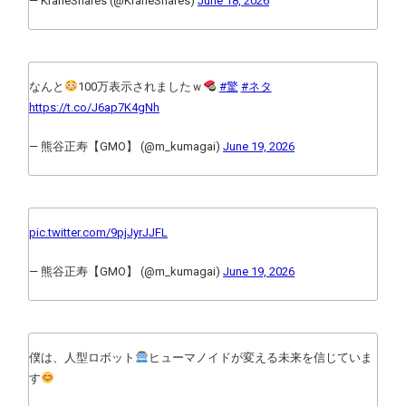
— KraneShares (@KraneShares)
June 18, 2026
なんと
100万表示されましたｗ
#驚
#ネタ
https://t.co/J6ap7K4gNh
— 熊谷正寿【GMO】 (@m_kumagai)
June 19, 2026
pic.twitter.com/9pjJyrJJFL
— 熊谷正寿【GMO】 (@m_kumagai)
June 19, 2026
僕は、人型ロボット
ヒューマノイドが変える未来を信じていま
す