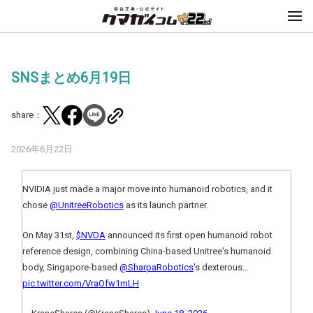
SNSまとめ6月19日
share：
2026年6月22日
NVIDIA just made a major move into humanoid robotics, and it
chose
@UnitreeRobotics
as its launch partner.
On May 31st,
$NVDA
announced its first open humanoid robot
reference design, combining China-based Unitree's humanoid
body, Singapore-based
@SharpaRobotics
's dexterous…
pic.twitter.com/VraOfw1mLH