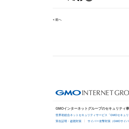
< 前へ
Post
navigation
GMOインターネットグループのセキュリティ
世界初総合ネットセキュリティサービス「GMOセキュリ
実在証明・盗聴対策
サイバー攻撃対策（GMOサイバ