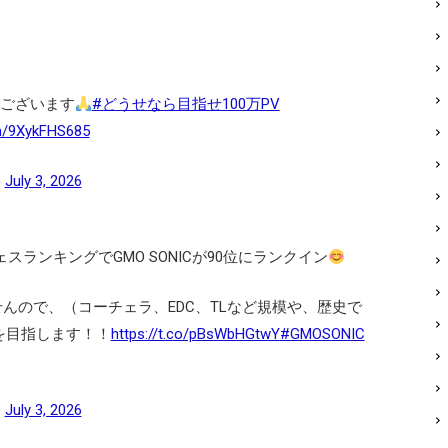
ございます
#どうせなら目指せ100万PV
om/9XykFHS685
)
July 3, 2026
フェスランキングでGMO SONICが90位にランクイン
せんので、（コーチェラ、EDC、TLなど規模や、歴史で
を目指します！！
https://t.co/pBsWbHGtwY
#GMOSONIC
)
July 3, 2026