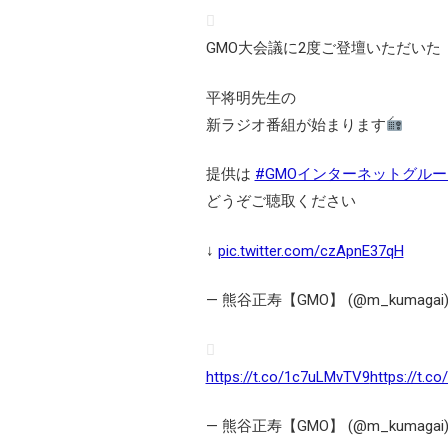
GMO大会議に2度ご登壇いただいた
平将明先生の
新ラジオ番組が始まります
提供は
#GMOインターネットグルー
どうぞご聴取ください
↓
pic.twitter.com/czApnE37qH
— 熊谷正寿【GMO】 (@m_kumagai
https://t.co/1c7uLMvTV9
https://t.c
— 熊谷正寿【GMO】 (@m_kumagai