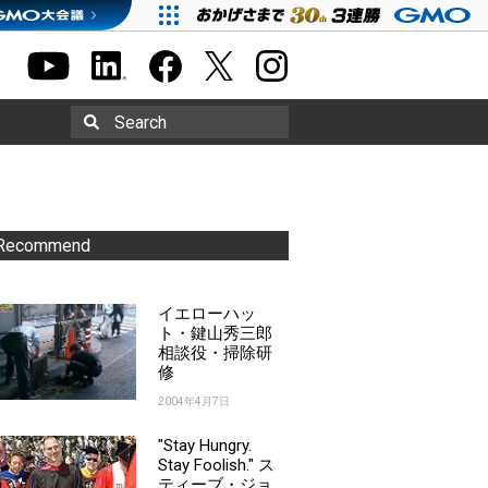
Search
Recommend
イエローハッ
ト・鍵山秀三郎
相談役・掃除研
修
2004年4月7日
"Stay Hungry.
Stay Foolish." ス
ティーブ・ジョ