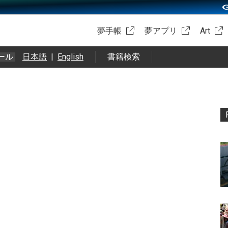
夢手帳
夢アプリ
Art
ール
日本語
|
English
書籍検索