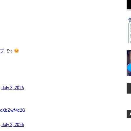
プ
です
)
July 3, 2026
o/cXbZwf4c2G
)
July 3, 2026