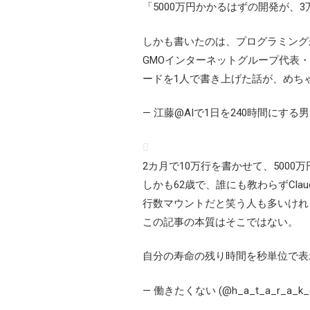
「5000万円かかるはずの開発が、
しかも書いたのは、プログラミング
GMOインターネットグループ代表・熊谷
ードを1人で書き上げた話が、めち
— 江藤@AIで1日を240時間にする男｜Radi
2カ月で10万行を書かせて、500
しかも62歳で、誰にも教わらずClau
行数マウントだと笑う人も多いけれ
この記事の本質はそこではない。
自分の寿命の残り時間を秒単位で表
— 働きたくない (@h_a_t_a_r_a_k_