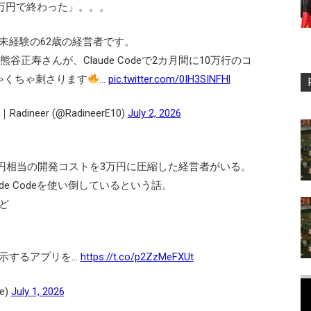
3万円で終わった」。。。
未経験の62歳の経営者です。
正寿さんが、Claude Codeで2カ月間に10万行のコ
ゃくちゃ刺さります
…
pic.twitter.com/0IH3SINFHl
neer (@RadineerE10)
July 2, 2026
0万円相当の開発コストを3万円に圧縮した経営者がいる。
de Codeを使い倒しているという話。
ど
示するアプリを…
https://t.co/p2ZzMeFXUt
e)
July 1, 2026