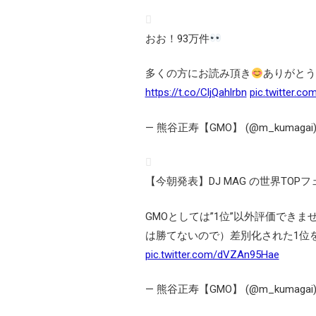
おお！93万件
多くの方にお読み頂き
ありがとう
https://t.co/CljQahlrbn
pic.twitter.c
— 熊谷正寿【GMO】 (@m_kumagai
【今朝発表】DJ MAG の世界TOP
GMOとしては”1位”以外評価できま
は勝てないので）差別化された1位
pic.twitter.com/dVZAn95Hae
— 熊谷正寿【GMO】 (@m_kumagai