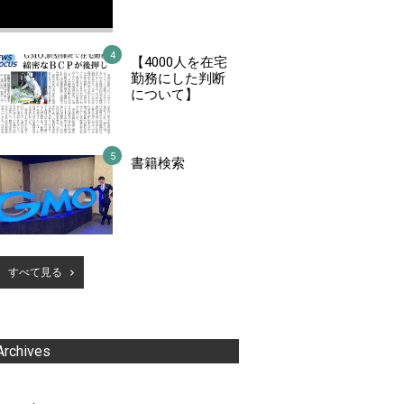
【4000人を在宅
勤務にした判断
について】
書籍検索
すべて見る
Archives