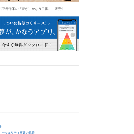
谷正寿考案の「夢が、かなう手帳。」販売中
ト
セキュリティ事業の軌跡