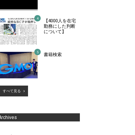
【4000人を在宅
勤務にした判断
について】
書籍検索
すべて見る
Archives