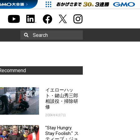
Search
Recommend
イエローハッ
ト・鍵山秀三郎
相談役・掃除研
修
2004年4月7日
"Stay Hungry.
Stay Foolish." ス
ティーブ・ジョ