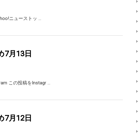
Yahoo!ニューストッ …
め7月13日
agram この投稿をInstagr …
め7月12日