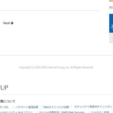
熊
Next
Copyright (c) 2026 GMO Internet Group, Inc. All Rights Reserved.
事業について
セキュリティ相談AIチャットボッ
ティ24」
パスワード漏洩診断
Webサイトリスク診断
ーセキュリティ byイエラエ）
サイバー攻撃対策（GMO Flatt Security）
なりすまし対策