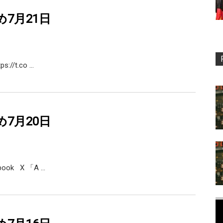
め7月21日
s://t.co …
め7月20日
ebook X 「A …