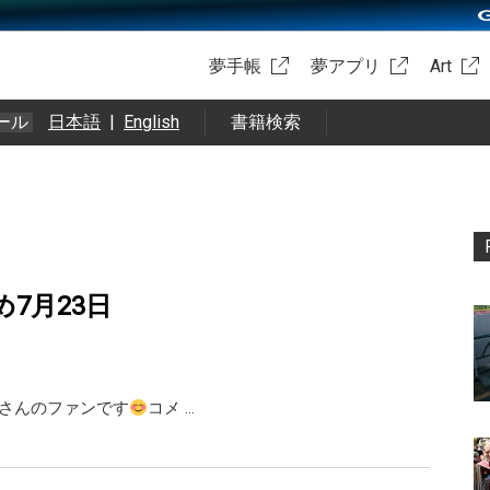
夢手帳
夢アプリ
Art
ール
日本語
|
English
書籍検索
め7月23日
X 橘さんのファンです
コメ …