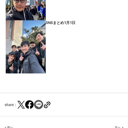
SNSまとめ1月1日
share：
< 前へ
次へ >