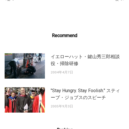
Post
navigation
Recommend
イエローハット・鍵山秀三郎相談
役・掃除研修
2004年4月7日
"Stay Hungry. Stay Foolish." スティ
ーブ・ジョブスのスピーチ
2005年9月3日