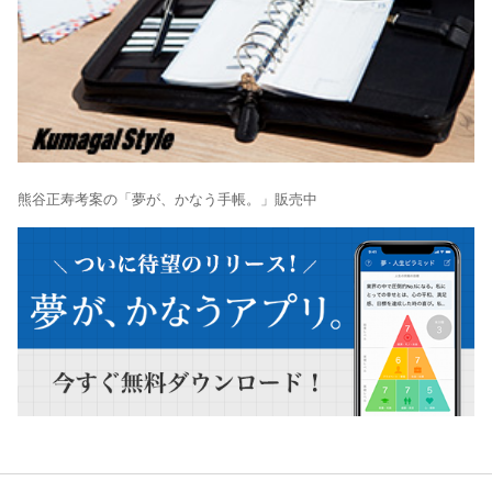
熊谷正寿考案の「夢が、かなう手帳。」販売中