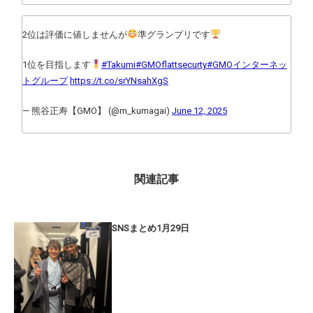
2位は評価に値しませんが
準グランプリです
1位を目指します
#Takumi
#GMOflattsecurty
#GMOインターネッ
トグループ
https://t.co/srYNsahXgS
— 熊谷正寿【GMO】 (@m_kumagai)
June 12, 2025
関連記事
SNSまとめ1月29日