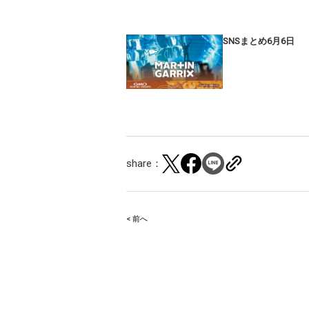
SNSまとめ6月6日
share：
< 前へ
Post
navigation