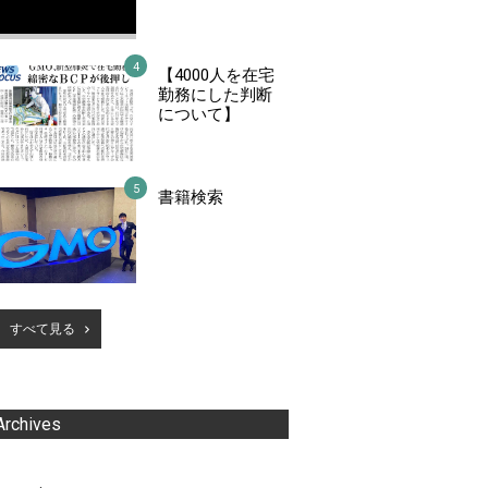
【4000人を在宅
勤務にした判断
について】
書籍検索
すべて見る
Archives