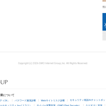
熊
Copyright (c) 2026 GMO Internet Group, Inc. All Rights Reserved.
事業について
セキュリティ相談AIチャットボッ
ティ24」
パスワード漏洩診断
Webサイトリスク診断
ーセキュリティ byイエラエ）
サイバー攻撃対策（GMO Flatt Security）
なりすまし対策