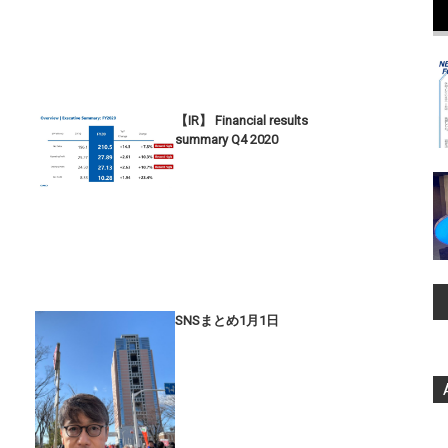
【IR】 Financial results
summary Q4 2020
SNSまとめ1月1日