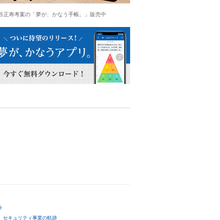
谷正寿考案の「夢が、かなう手帳。」販売中
ト
セキュリティ事業の軌跡