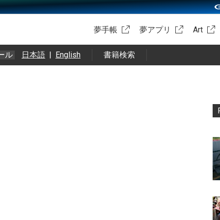
夢手帳
夢アプリ
Art
ール
日本語
|
English
書籍検索