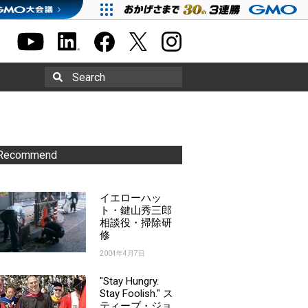
Search
Recommend
イエローハッ
ト・鍵山秀三郎
相談役・掃除研
修
2004年4月7日
"Stay Hungry.
Stay Foolish." ス
ティーブ・ジョ