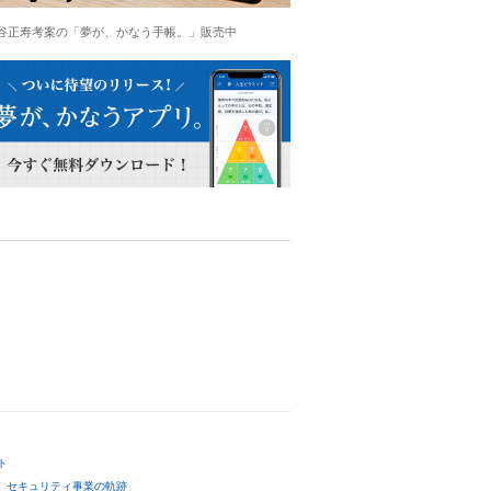
谷正寿考案の「夢が、かなう手帳。」販売中
ト
セキュリティ事業の軌跡