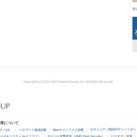
熊
Copyright (c) 2026 GMO Internet Group, Inc. All Rights Reserved.
事業について
セキュリティ相談AIチャットボッ
ティ24」
パスワード漏洩診断
Webサイトリスク診断
ーセキュリティ byイエラエ）
サイバー攻撃対策（GMO Flatt Security）
なりすまし対策