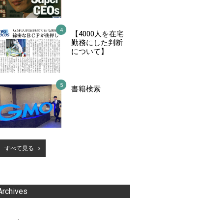
【4000人を在宅
勤務にした判断
について】
書籍検索
すべて見る
Archives