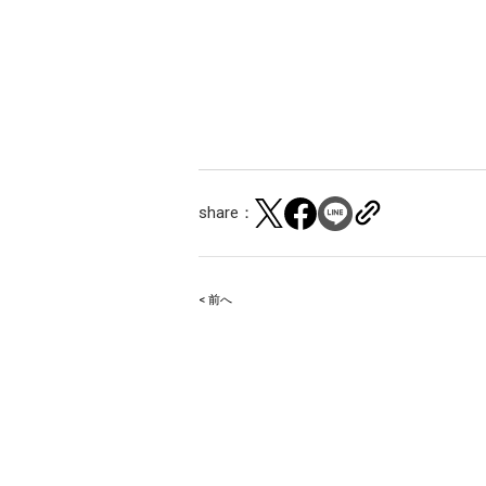
share：
< 前へ
Post
navigation