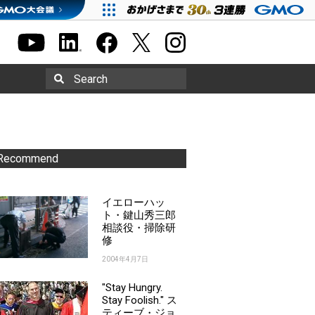
Search
Recommend
イエローハッ
ト・鍵山秀三郎
相談役・掃除研
修
2004年4月7日
"Stay Hungry.
Stay Foolish." ス
ティーブ・ジョ