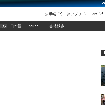
夢手帳
夢アプリ
Art
ール
日本語
|
English
書籍検索