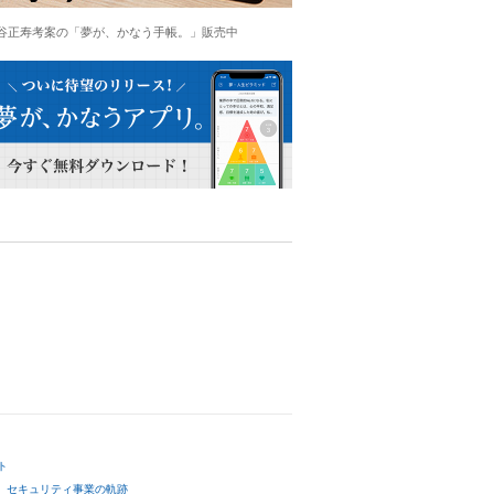
谷正寿考案の「夢が、かなう手帳。」販売中
ト
セキュリティ事業の軌跡