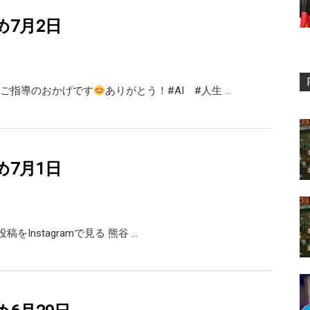
め7月2日
ご指導のおかげです
ありがとう！#AI #人生 …
め7月1日
の投稿をInstagramで見る 熊谷 …