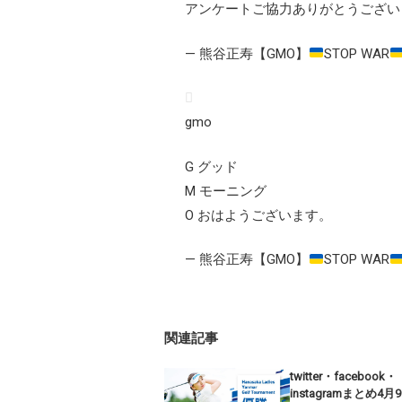
アンケートご協力ありがとうござい
— 熊谷正寿【GMO】
STOP WAR
gmo
G グッド
M モーニング
O おはようございます。
— 熊谷正寿【GMO】
STOP WAR
関連記事
twitter・facebook・
instagramまとめ4月