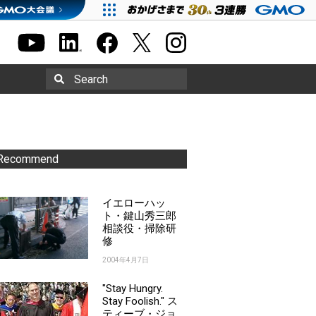
Search
Recommend
イエローハッ
ト・鍵山秀三郎
相談役・掃除研
修
2004年4月7日
"Stay Hungry.
Stay Foolish." ス
ティーブ・ジョ