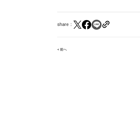
share：
< 前へ
Post
navigation