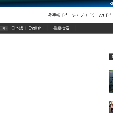
夢手帳
夢アプリ
Art
ール
日本語
|
English
書籍検索