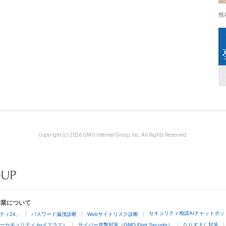
熊
Copyright (c) 2026 GMO Internet Group, Inc. All Rights Reserved.
事業について
セキュリティ相談AIチャットボッ
ティ24」
パスワード漏洩診断
Webサイトリスク診断
ーセキュリティ byイエラエ）
サイバー攻撃対策（GMO Flatt Security）
なりすまし対策