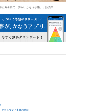
谷正寿考案の「夢が、かなう手帳。」販売中
ト
セキュリティ事業の軌跡