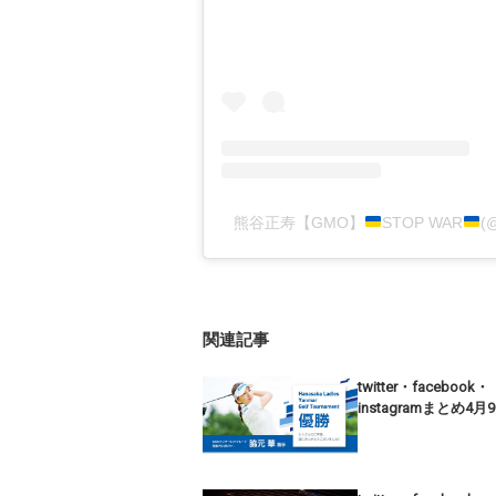
熊谷正寿【GMO】
STOP WAR
(
関連記事
twitter・facebook・
instagramまとめ4月