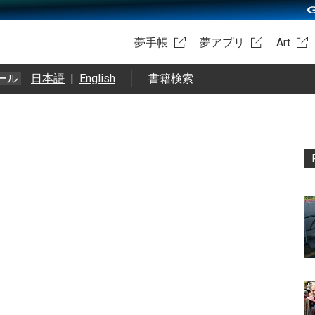
夢手帳
夢アプリ
Art
ール
日本語
|
English
書籍検索