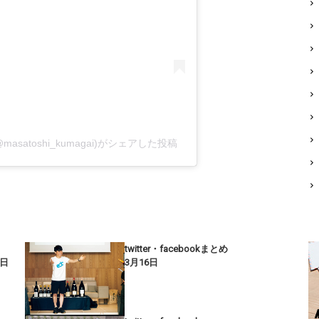
@masatoshi_kumagai)がシェアした投稿
twitter・facebookまとめ
9日
3月16日