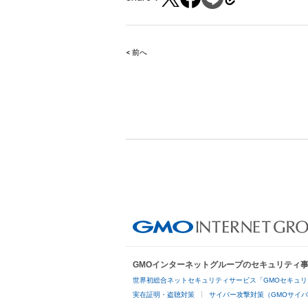
< 前へ
Post
navigation
GMOインターネットグループのセキュリティ
世界初総合ネットセキュリティサービス「GMOセキュリ
実在証明・盗聴対策
サイバー攻撃対策（GMOサイバ