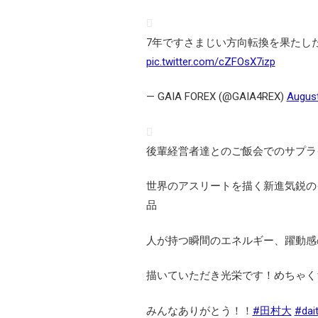
7年ですさまじい方向転換を果たした
pic.twitter.com/cZFOsX7izp
— GAIA FOREX (@GAIA4REX)
August
後輩経営者達とのご飯会でのサプラ
世界のアスリートを描く新進気鋭の
品
人が持つ瞬間のエネルギー、躍動感
描いていただき光栄です！めちゃく
みんなありがとう！！
#田村大
#dai