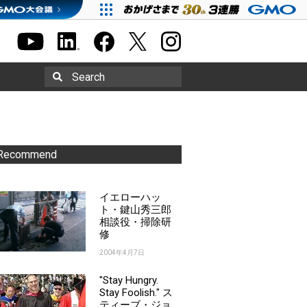
Search
Recommend
イエローハッ
ト・鍵山秀三郎
相談役・掃除研
修
2004年4月7日
"Stay Hungry.
Stay Foolish." ス
ティーブ・ジョ