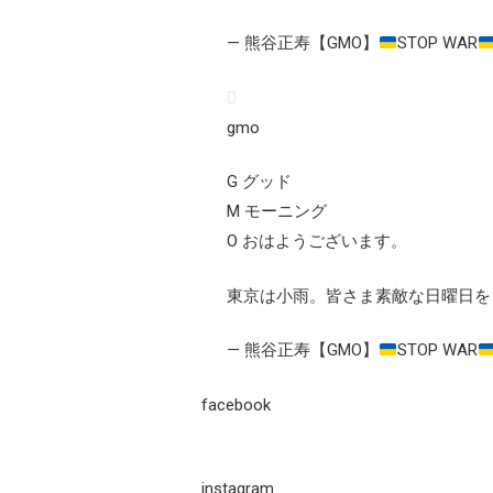
— 熊谷正寿【GMO】
STOP WAR
gmo
G グッド
M モーニング
O おはようございます。
東京は小雨。皆さま素敵な日曜日を
— 熊谷正寿【GMO】
STOP WAR
facebook
instagram