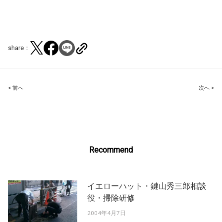
share：
Post
< 前へ
次へ >
navigation
Recommend
イエローハット・鍵山秀三郎相談
役・掃除研修
2004年4月7日