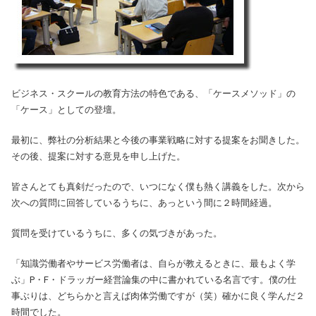
ビジネス・スクールの教育方法の特色である、「ケースメソッド」の
「ケース」としての登壇。
最初に、弊社の分析結果と今後の事業戦略に対する提案をお聞きした。
その後、提案に対する意見を申し上げた。
皆さんとても真剣だったので、いつになく僕も熱く講義をした。次から
次への質問に回答しているうちに、あっという間に２時間経過。
質問を受けているうちに、多くの気づきがあった。
「知識労働者やサービス労働者は、自らが教えるときに、最もよく学
ぶ」P・F・ドラッガー経営論集の中に書かれている名言です。僕の仕
事ぶりは、どちらかと言えば肉体労働ですが（笑）確かに良く学んだ２
時間でした。