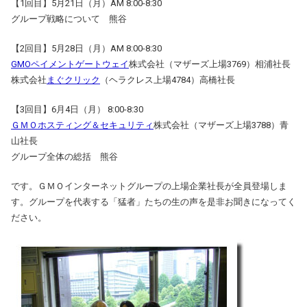
【1回目】5月21日（月）AM 8:00-8:30
グループ戦略について 熊谷
【2回目】5月28日（月）AM 8:00-8:30
GMOペイメントゲートウェイ
株式会社（マザーズ上場3769）相浦社長
株式会社
まぐクリック
（ヘラクレス上場4784）高橋社長
【3回目】6月4日（月） 8:00-8:30
ＧＭＯホスティング＆セキュリティ
株式会社（マザーズ上場3788）青
山社長
グループ全体の総括 熊谷
です。ＧＭＯインターネットグループの上場企業社長が全員登場しま
す。グループを代表する「猛者」たちの生の声を是非お聞きになってく
ださい。