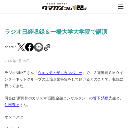
ラジオ日経収録＆一橋大学大学院で講演
share：
2007年5月19日
ラジオNIKKEIさん「
ウォッチ・ザ・カンパニー
」で、３週連続ＧＭＯイ
ンターネットグループの上場企業特集をして頂けるとのことで、収録に
行ってきた。
司会は“新興株のカリスマ”国際金融コンサルタントの
菅下 清廣
先生と、
仲田奈々
さん。
オンエアは、