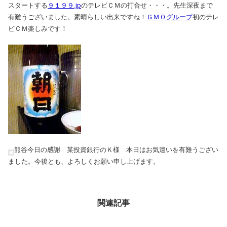
スタートする
９１９９.jp
のテレビＣＭの打合せ・・・。先生深夜まで
有難うございました。素晴らしい出来ですね！
ＧＭＯグループ
初のテレ
ビＣＭ楽しみです！
熊谷今日の感謝 某投資銀行のＫ様 本日はお気遣いを有難うござい
ました。今後とも、よろしくお願い申し上げます。
関連記事