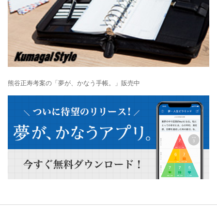
熊谷正寿考案の「夢が、かなう手帳。」販売中