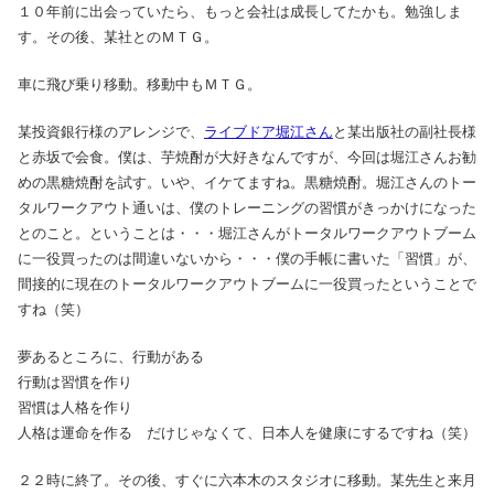
１０年前に出会っていたら、もっと会社は成長してたかも。勉強しま
す。その後、某社とのＭＴＧ。
車に飛び乗り移動。移動中もＭＴＧ。
某投資銀行様のアレンジで、
ライブドア堀江さん
と某出版社の副社長様
と赤坂で会食。僕は、芋焼酎が大好きなんですが、今回は堀江さんお勧
めの黒糖焼酎を試す。いや、イケてますね。黒糖焼酎。堀江さんのトー
タルワークアウト通いは、僕のトレーニングの習慣がきっかけになった
とのこと。ということは・・・堀江さんがトータルワークアウトブーム
に一役買ったのは間違いないから・・・僕の手帳に書いた「習慣」が、
間接的に現在のトータルワークアウトブームに一役買ったということで
すね（笑）
夢あるところに、行動がある
行動は習慣を作り
習慣は人格を作り
人格は運命を作る だけじゃなくて、日本人を健康にするですね（笑）
２２時に終了。その後、すぐに六本木のスタジオに移動。某先生と来月