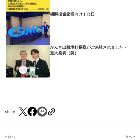
機関投資家様向けＩＲ日
かんき出版境社長様がご来社されました・
重大発表（笑）
share：
Post
< 前へ
次へ >