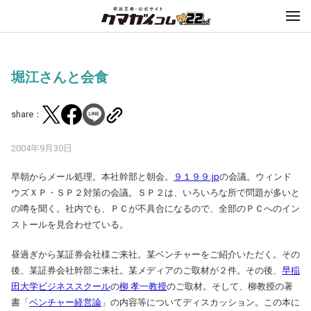
堀江さんと会食
share：
2004年9月30日
早朝からメール処理。本社幹部と朝会。
９１９９.jp
の会議。ウィンド
ウズＸＰ・ＳＰ２対策の会議。ＳＰ２は、いろいろな所で問題が多いと
の噂を聞く。社内でも、ＰＣが不具合になるので、全部のＰＣへのイン
ストールを見合わせている。
昼過ぎから某証券会社様ご来社。某ベンチャーをご紹介いただく。その
後、某証券会社幹部ご来社。某メディアのご取材が２件。その後、
早稲
田大学ビジネススクール
の
柳 孝一教授
のご取材。そして、柳教授の著
書「
ベンチャー経営論
」の内容等についてディスカッション。この本に