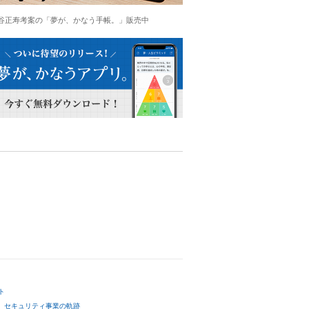
谷正寿考案の「夢が、かなう手帳。」販売中
ト
セキュリティ事業の軌跡