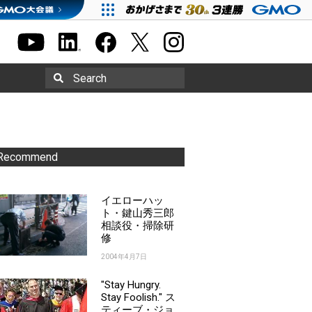
Search
Recommend
イエローハッ
ト・鍵山秀三郎
相談役・掃除研
修
2004年4月7日
"Stay Hungry.
Stay Foolish." ス
ティーブ・ジョ