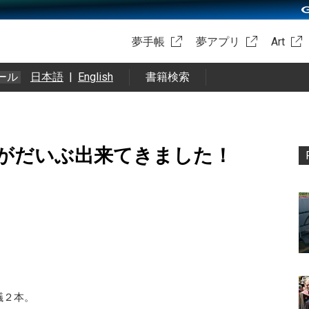
夢手帳
夢アプリ
Art
ール
日本語
|
English
書籍検索
がだいぶ出来てきました！
議２本。