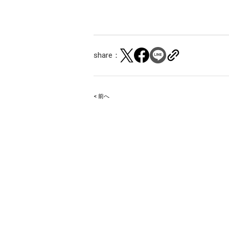
share：
< 前へ
Post
navigation