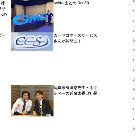
-株
twitterまとめ Oct.30
リサ
への
ピー
カードコマースサービス
さんが仲間に！
写真家海田悠先生・ネク
シィーズ近藤太香巳社長