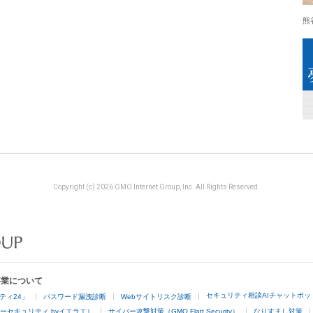
熊
Copyright (c) 2026 GMO Internet Group, Inc. All Rights Reserved.
事業について
セキュリティ相談AIチャットボッ
ティ24」
パスワード漏洩診断
Webサイトリスク診断
ーセキュリティ byイエラエ）
サイバー攻撃対策（GMO Flatt Security）
なりすまし対策