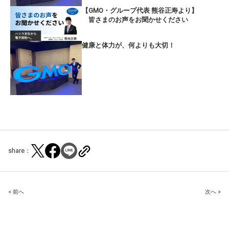
【GMO・グループ代表 熊谷正寿より】
皆さまのお声をお聞かせください
健康と体力が、何よりも大切！
share：
Post
< 前へ
次へ >
navigation