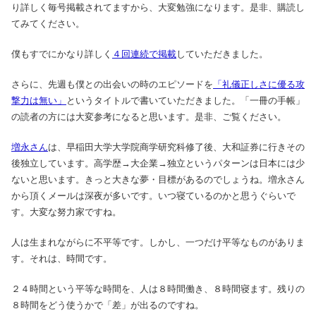
り詳しく毎号掲載されてますから、大変勉強になります。是非、購読し
てみてください。
僕もすでにかなり詳しく
４回連続で掲載
していただきました。
さらに、先週も僕との出会いの時のエピソードを
「礼儀正しさに優る攻
撃力は無い」
というタイトルで書いていただきました。「一冊の手帳」
の読者の方には大変参考になると思います。是非、ご覧ください。
増永さん
は、早稲田大学大学院商学研究科修了後、大和証券に行きその
後独立しています。高学歴→大企業→独立というパターンは日本には少
ないと思います。きっと大きな夢・目標があるのでしょうね。増永さん
から頂くメールは深夜が多いです。いつ寝ているのかと思うぐらいで
す。大変な努力家ですね。
人は生まれながらに不平等です。しかし、一つだけ平等なものがありま
す。それは、時間です。
２４時間という平等な時間を、人は８時間働き、８時間寝ます。残りの
８時間をどう使うかで「差」が出るのですね。