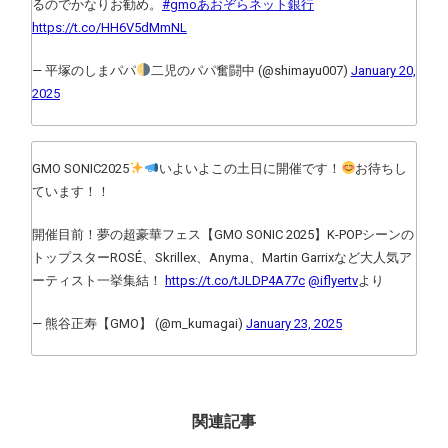
るのでかなりお勧め。
#gmoあおぞらネット銀行
https://t.co/HH6V5dMmNL
— 平塚のしまパパ
二児のパパ奮闘中 (@shimayu007)
January 20,
2025
GMO SONIC2025
いよいよこの土日に開催です！
お待ちし
ています！！
開催目前！夢の超豪華フェス【GMO SONIC 2025】K-POPシーンの
トップスターROSÉ、Skrillex、Anyma、Martin Garrixなど大人気ア
ーティスト一挙集結！
https://t.co/tJLDP4A77c
@iflyertv
より
— 熊谷正寿【GMO】 (@m_kumagai)
January 23, 2025
関連記事