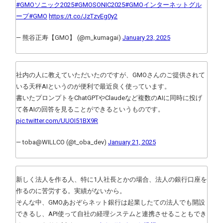
#GMOソニック2025
#GMOSONIC2025
#GMOインターネットグル
ープ
#GMO
https://t.co/JzTzvEg0y2
— 熊谷正寿【GMO】 (@m_kumagai)
January 23, 2025
社内の人に教えていただいたのですが、GMOさんのご提供されて
いる天秤AIというのが便利で最近良く使っています。
書いたプロンプトをChatGPTやClaudeなど複数のAIに同時に投げ
て各AIの回答を見ることができるというものです。
pic.twitter.com/UUOI51BX9R
— toba@WILLCO (@t_oba_dev)
January 21, 2025
新しく法人を作る人、特に1人社長とかの場合、法人の銀行口座を
作るのに苦労する。実績がないから。
そんな中、GMOあおぞらネット銀行は起業したての法人でも開設
できるし、API使って自社の経理システムと連携させることもでき