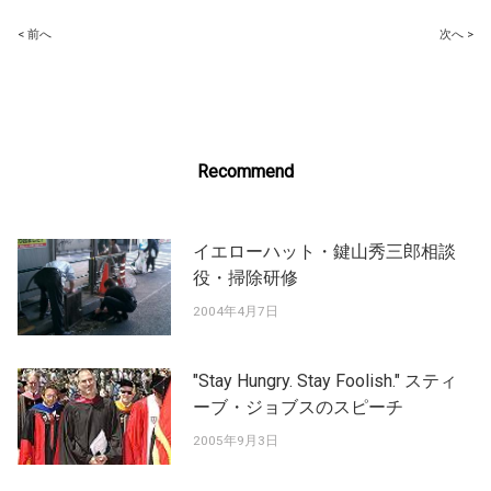
Post
< 前へ
次へ >
navigation
Recommend
イエローハット・鍵山秀三郎相談
役・掃除研修
2004年4月7日
"Stay Hungry. Stay Foolish." スティ
ーブ・ジョブスのスピーチ
2005年9月3日