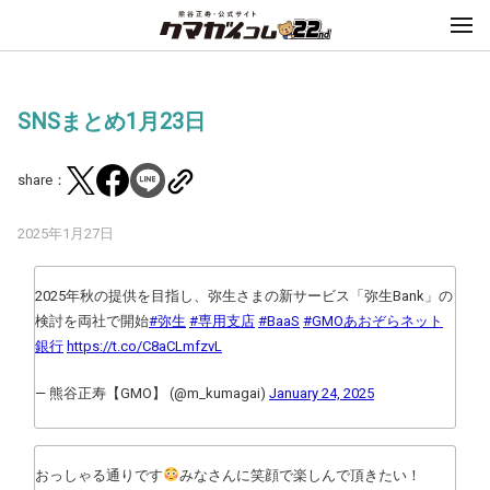
SNSまとめ1月23日
share：
2025年1月27日
2025年秋の提供を目指し、弥生さまの新サービス「弥生Bank」の
検討を両社で開始
#弥生
#専用支店
#BaaS
#GMOあおぞらネット
銀行
https://t.co/C8aCLmfzvL
— 熊谷正寿【GMO】 (@m_kumagai)
January 24, 2025
おっしゃる通りです
みなさんに笑顔で楽しんで頂きたい！