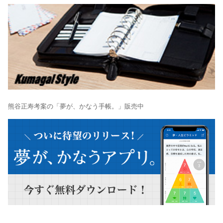
熊谷正寿考案の「夢が、かなう手帳。」販売中