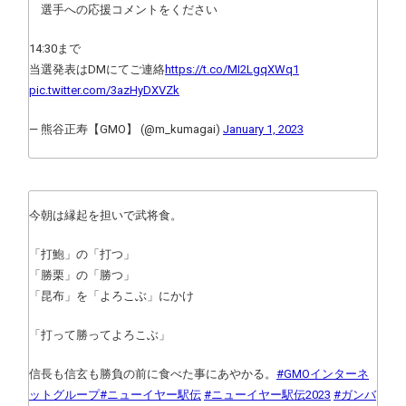
選手への応援コメントをください
14:30まで
当選発表はDMにてご連絡
https://t.co/MI2LgqXWq1
pic.twitter.com/3azHyDXVZk
— 熊谷正寿【GMO】 (@m_kumagai)
January 1, 2023
今朝は縁起を担いで武将食。
「打鮑」の「打つ」
「勝栗」の「勝つ」
「昆布」を「よろこぶ」にかけ
「打って勝ってよろこぶ」
信長も信玄も勝負の前に食べた事にあやかる。
#GMOインターネ
ットグループ
#ニューイヤー駅伝
#ニューイヤー駅伝2023
#ガンバ