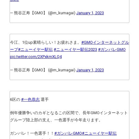
— 熊谷正寿【GMO】 (@m_kumagai)
January 1, 2023
今江、1位up素晴らしい！お疲れさま。
#GMOインターネットグル
ープ
#ニューイヤー駅伝
#ニューイヤー駅伝2023
#ガンバレGMO
pic.twitter.com/2XPxkmXLQ4
— 熊谷正寿【GMO】 (@m_kumagai)
January 1, 2023
6区の
#一色恭志
選手
例年優勝争いのカギとなるこの区間で、長年GMOインターネット
グループ陸上部の支え、一色選手が今年走ります。
ガンバレ！一色選手！！
#ガンバレGMO
#ニューイヤー駅伝