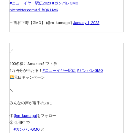
#ニューイヤー駅伝2023
#ガンバレGMO
pic.twitter.com/td1bQK1AxK
— 熊谷正寿【GMO】 (@m_kumagai)
January 1, 2023
／
100名様にAmazonギフト券
1万円分が当たる！
#ニューイヤー駅伝
#ガンバレGMO
元日キャンペーン
＼
みんなの声が選手の力に
①
@m_kumagai
をフォロー
②引用RT で
#ガンバレGMO
と