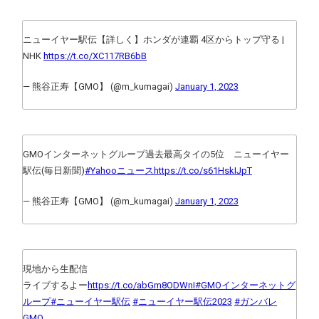
ニューイヤー駅伝【詳しく】ホンダが連覇 4区からトップ守る |
NHK
https://t.co/XC117RB6bB
— 熊谷正寿【GMO】 (@m_kumagai)
January 1, 2023
GMOインターネットグループ過去最高タイの5位 ニューイヤー
駅伝(毎日新聞)
#Yahooニュース
https://t.co/s61HskIJpT
— 熊谷正寿【GMO】 (@m_kumagai)
January 1, 2023
現地から生配信
ライブするよー
https://t.co/abGm8ODWnI
#GMOインターネットグ
ループ
#ニューイヤー駅伝
#ニューイヤー駅伝2023
#ガンバレ
GMO