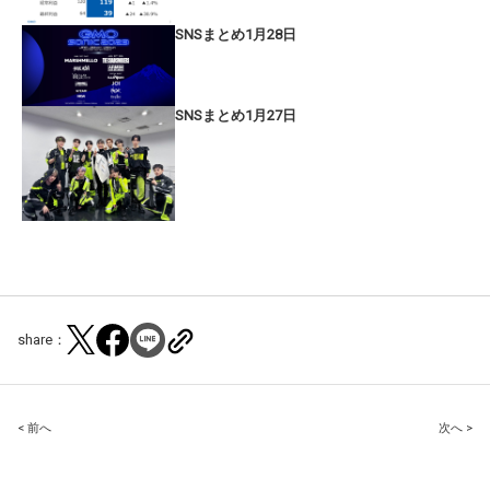
SNSまとめ1月28日
SNSまとめ1月27日
share：
Post
< 前へ
次へ >
navigation