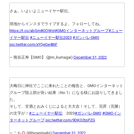
さぁ。いよいよニューイヤー駅伝。
現地からインスタでライブするよ。フォローしてね。
https://t.co/abGm8ODWnI
#GMOインターネットグループ
#ニュー
イヤー駅伝
#ニューイヤー駅伝2023
#ガンバレGMO
pic.twitter.com/xYQeGe4BjF
— 熊谷正寿【GMO】 (@m_kumagai)
December 31, 2022
大晦日に神社でここに来れたことの報告と、GMOインターネット
グループ陸上部が良い結果（No.1）になる様にお詣りしてきまし
た。
そして、甘酒とおみくじによると大大吉！そして、完昇（完勝）
の文字が！
#ニューイヤー駅伝
2023
#ガンバレGMO
#GMOイン
ターネットグループ
pic.twitter.com/9DKQ2tpPZG
— こち
(@higamiyabi)
December 31, 2022