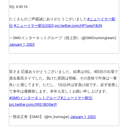
5位 4:50:16
たくさんのご声援誠にありがとうございました
#ニューイヤー駅
伝
#ニューイヤー駅伝2023
pic.twitter.com/HP1ueuY4UN
— GMOインターネットグループ（陸上部） (@GMOrunningteam)
January 1, 2023
皆さま 応援ありがとうございました。結果は5位。4回目の出場で
過去最高タイでした。負けた原因は明確。その意味で中身は一番
良いと感じてます。ただし、1位以外は皆負け組です。必ず改善し
て来年は優勝致します。本年も宜しくお願い申し上げます。
#GMOインターネットグループ
#ニューイヤー駅伝
pic.twitter.com/QRS1BQ0wYl
— 熊谷正寿【GMO】 (@m_kumagai)
January 1, 2023