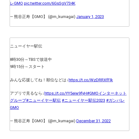
レGMO
pic.twitter.com/6GsSgV734K
— 熊谷正寿【GMO】 (@m_kumagai)
January 1, 2023
ニューイヤー駅伝
8時30分～TBSで放送中
9時15分～スタート
みんな応援してね！順位などは↓
https://t.co/WzDRRXfFIk
アプリで見るなら↓
https://t.co/YY5eiw9fyH
#GMOインターネット
グループ
#ニューイヤー駅伝
#ニューイヤー駅伝2023
#ガンバレ
GMO
— 熊谷正寿【GMO】 (@m_kumagai)
December 31, 2022