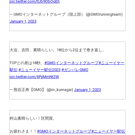
pic.twitter.com/tUb9ObOqEh
— GMOインターネットグループ（陸上部） (@GMOrunningteam)
January 1, 2023
大迫、吉田、素晴らしい。18位から2位まで巻き返し。
TOPとの差は18秒。
#GMOインターネットグループ
#ニューイヤー
駅伝
#ニューイヤー駅伝2023
#ガンバレGMO
pic.twitter.com/6PjjMmNt2W
— 熊谷正寿【GMO】 (@m_kumagai)
January 1, 2023
村山素晴らしい！区間賞。
お疲れさま！！
#GMOインターネットグループ
#ニューイヤー駅伝