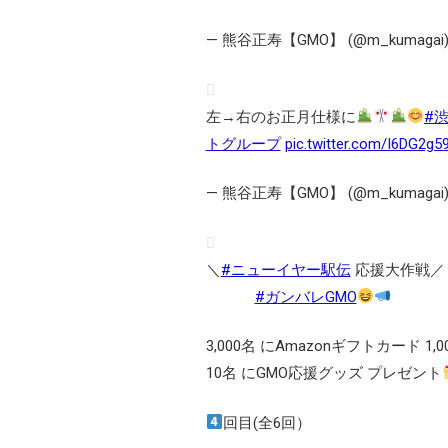
— 熊谷正寿【GMO】 (@m_kumagai
左→右のお正月仕様に
#
トグループ
pic.twitter.com/I6DG2g5
— 熊谷正寿【GMO】 (@m_kumagai
＼
#ニューイヤー駅伝
応援大作戦／
#ガンバレGMO
3,000名 にAmazonギフトカード 1,
10名 にGMO応援グッズ プレゼント
回目(全6回）