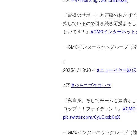
5区
#小野知大
(
@726_chihiro22
)
『皆様のサポートと応援のおかげで
指しているので引き続き応援よろし
しいです！』
#GMOインターネット
— GMOインターネットグループ（陸上部）
2025/1/1 8:30～
#ニューイヤー駅伝
4区
#ジャコブクロップ
『私自身、そしてチームも素晴らし
ロップ！！ファイティン！』
#GM
pic.twitter.com/0yUCxebOeX
— GMOインターネットグループ（陸上部）