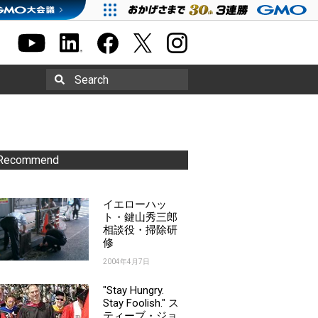
Search
Recommend
イエローハッ
ト・鍵山秀三郎
相談役・掃除研
修
2004年4月7日
"Stay Hungry.
Stay Foolish." ス
ティーブ・ジョ