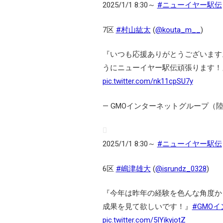
2025/1/1 8:30～
#ニューイヤー駅伝
7区
#村山紘太
(
@kouta_m__
)
『いつも応援ありがとうございます
うにニューイヤー駅伝頑張ります！
pic.twitter.com/nk11cpSU7y
— GMOインターネットグループ（陸上部）
2025/1/1 8:30～
#ニューイヤー駅伝
6区
#嶋津雄大
(
@isrundz_0328
)
『今年は昨年の経験を色んな角度か
成果を見て欲しいです！』
#GMO
pic.twitter.com/5IYikyjotZ