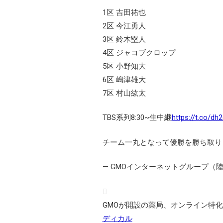
1区 吉田祐也
2区 今江勇人
3区 鈴木塁人
4区 ジャコブクロップ
5区 小野知大
6区 嶋津雄大
7区 村山紘太
TBS系列8:30~生中継
https://t.co/dh
チーム一丸となって優勝を勝ち取り
— GMOインターネットグループ（陸上部）
GMOが開設の薬局、オンライン特化
ディカル