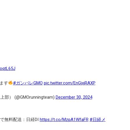
2oqtL65J
ます
#ガンバレGMO
pic.twitter.com/EnGjxjRAXP
 (@GMOrunningteam)
December 30, 2024
で無料配送：日経DI
https://t.co/MzpA1WfaFR
#日経メ