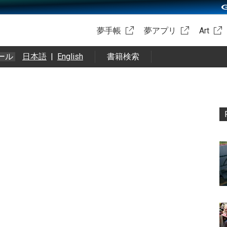
夢手帳
夢アプリ
Art
ール
日本語
|
English
書籍検索